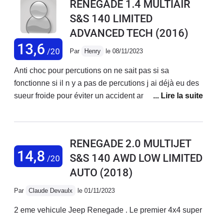
RENEGADE 1.4 MULTIAIR
S&S 140 LIMITED
ADVANCED TECH
(2016)
13,6
/20
Par
Henry
le 08/11/2023
Anti choc pour percutions on ne sait pas si sa
fonctionne si il n y a pas de percutions j ai déjà eu des
sueur froide pour éviter un accident anti choc ne joue
aucun rôle pour moi .Donc j aime avoir à bord quelque
chose qui a du réel et rapide .La remise en place du
véhicule en dépassement de ligne droite ou gauche
RENEGADE 2.0 MULTIJET
fonctionne très bien belle technologie si on lâché le
14,8
S&S 140 AWD LOW LIMITED
/20
volant très peu de temps une sonnerie et rappel de
AUTO
(2018)
mettre les mains sur le volant .Sinon en gros bonne
voiture avec 140ch turbo sous le capot c est largement
Par
Claude Devaulx
le 01/11/2023
suffisant je n ai pris que 2 roues motrice c est plutôt
une voiture urbaine et petite campagne hors des
2 eme vehicule Jeep Renegade . Le premier 4x4 super