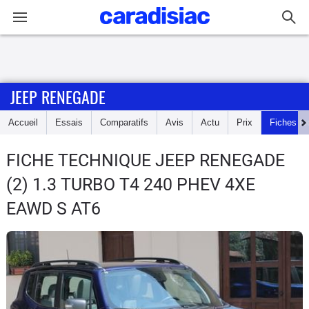
Connexion / Inscription
JEEP RENEGADE
Accueil
Accueil
Essais
Comparatifs
Avis
Actu
Prix
Fiches te
Actu
FICHE TECHNIQUE JEEP RENEGADE
Essais
(2) 1.3 TURBO T4 240 PHEV 4XE
Guide
EAWD S AT6
d'achat
Electriques
Utilitaires