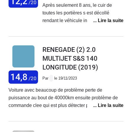
12,2
/20
Après seulement 8 ans, le cuir de
toutes les portières s est décollé
rendant le véhicule inutilisable et
invendable. On m'a répondu chez jeep
que c'était normal pour un véhicule de
8 ans qu'il était temps de le changer....
RENEGADE (2) 2.0
Un véhicule à 35000 € est-il un
MULTIJET S&S 140
véhicule jetable au bout de 8 ans?
LONGITUDE
(2019)
C'est une aberration.
14,8
/20
Par
le 19/11/2023
Voiture avec beaucoup de problème perte de
puissance au bout de 40000km ensuite problème de
commande clee qui est plus détecter par la voiture
consommation 8litres5 voiture à vite oublier