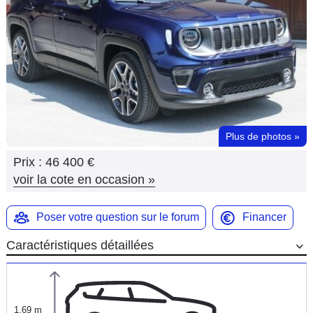
Flottes
Auto
Services
Forum
Plus de photos
»
Moto
Prix :
46 400 €
Marques
voir la cote en occasion
»
Poser votre question sur le forum
Financer
Caractéristiques détaillées
1,69 m