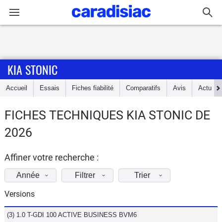
Connexion / Inscription
KIA STONIC
Accueil
Accueil
Essais
Fiches fiabilité
Comparatifs
Avis
Actu
Actu
FICHES TECHNIQUES KIA STONIC DE
Essais
2026
Guide
d'achat
Affiner votre recherche :
Année
Filtrer
Trier
Electriques
Versions
Utilitaires
(3) 1.0 T-GDI 100 ACTIVE BUSINESS BVM6