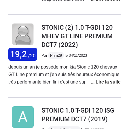
phonique très moyenne. Mais surtout
amortisseur mort avant 50 000km, la
garantie kia ne prend rien en charge et
STONIC (2) 1.0 T-GDI 120
la concession non plus.
MHEV GT LINE PREMIUM
DCT7
(2022)
19,2
/20
Par
Phm29
le 04/11/2023
depuis un an je possède mon kia Stonic 120 chevaux
GT Line premium et j'en suis très heureux économique
très performante bien fini c'est une super bagnole : je
recommande !👍
STONIC 1.0 T-GDI 120 ISG
PREMIUM DCT7
(2019)