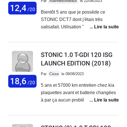
Par
AlaindeBordeaux
le 22/08/2023
12,4
/20
Bientôt 5 ans que je possède ce
STONIC DCT7 dont j'étais très
satisafait. Utilisation "pépère",
entretien régulier selon préconisations
constructeur. Un peu dur, pas très bien
isolé phoniquement, mais conduite
STONIC 1.0 T-GDI 120 ISG
agréable, consommation raisonnable,
LAUNCH EDITION
(2018)
équipements supérieurs aux
concurrents, et surtout un look qui fait
Par
Cisse
le 09/08/2023
l'unanimité.Mais, un léger broutage au
18,6
/20
5 ans et 57000 km entretien chez kia
démarrage se produit à 55 000 Km.
plaquettes avant et batterie changées
Concessionaire consulté. Alors certes
à par ça aucun problème ,agréable à
la garantie KIA va jouer, mais
conduire , 6,3 litres aux cent aucun
reconnaissez que devoir changer le
regret sur l’achat . Rien n’a bougé sur
double embrayage complet à ce stade
l’intérieur du solide ,on se sent en
est pour le moins anormal.Et je le