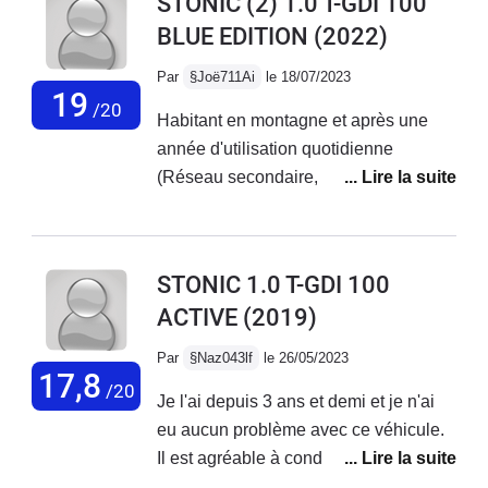
STONIC (2) 1.0 T-GDI 100
sécurité .Un très bon qualité prix .en
répète, conduite pépére, pasage au
BLUE EDITION
(2022)
qualité mécanique et carrosserie on
point mort à chaque arrêt...Donc, bof...
peut la comparer aux allemandes
Par
§Joë711Ai
le 18/07/2023
19
/20
Habitant en montagne et après une
année d'utilisation quotidienne
(Réseau secondaire, autoroute et
urbaine) et 15000 km, je peux dire que
cette Stonic est une excellente auto
malgré ses 100 cv, que certains
STONIC 1.0 T-GDI 100
trouveront "mollassons" mais il faut
ACTIVE
(2019)
comparer ce qui peut l'être face à la
concurrence. - Conso : Je ne suis
Par
§Naz043lf
le 26/05/2023
JAMAIS monté à 10L/100 comme j'ai
17,8
/20
Je l'ai depuis 3 ans et demi et je n'ai
pu le lire ici (?!) , au pire et en tirant
eu aucun problème avec ce véhicule.
vraiment sur les rapports pour rentrer à
Il est agréable à conduire, le moteur
la maison avec 8 km de virages en
n'est certes pas très puissant mais