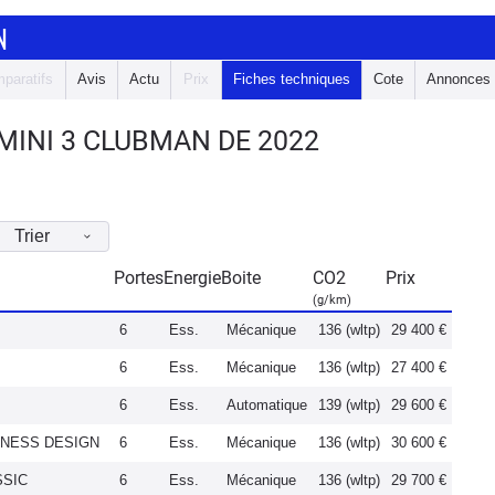
N
paratifs
Avis
Actu
Prix
Fiches techniques
Cote
Annonces
MINI 3 CLUBMAN DE 2022
Trier
Portes
Energie
Boite
CO2
Prix
(g/km)
6
Ess.
Mécanique
136 (wltp)
29 400 €
6
Ess.
Mécanique
136 (wltp)
27 400 €
6
Ess.
Automatique
139 (wltp)
29 600 €
USINESS DESIGN
6
Ess.
Mécanique
136 (wltp)
30 600 €
SSIC
6
Ess.
Mécanique
136 (wltp)
29 700 €