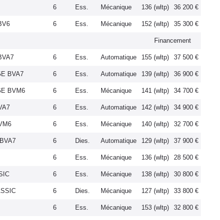
6
Ess.
Mécanique
136 (wltp)
36 200 €
BV6
6
Ess.
Mécanique
152 (wltp)
35 300 €
Financement
 BVA7
6
Ess.
Automatique
155 (wltp)
37 500 €
GE BVA7
6
Ess.
Automatique
139 (wltp)
36 900 €
GE BVM6
6
Ess.
Mécanique
141 (wltp)
34 700 €
VA7
6
Ess.
Automatique
142 (wltp)
34 900 €
BVM6
6
Ess.
Mécanique
140 (wltp)
32 700 €
 BVA7
6
Dies.
Automatique
129 (wltp)
37 900 €
6
Ess.
Mécanique
136 (wltp)
28 500 €
SIC
6
Ess.
Mécanique
138 (wltp)
30 800 €
ASSIC
6
Dies.
Mécanique
127 (wltp)
33 800 €
6
Ess.
Mécanique
153 (wltp)
32 800 €