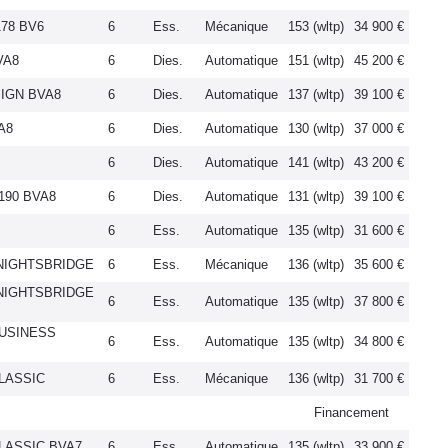
178 BV6
6
Ess.
Mécanique
153 (wltp)
34 900 €
VA8
6
Dies.
Automatique
151 (wltp)
45 200 €
SIGN BVA8
6
Dies.
Automatique
137 (wltp)
39 100 €
A8
6
Dies.
Automatique
130 (wltp)
37 000 €
6
Dies.
Automatique
141 (wltp)
43 200 €
190 BVA8
6
Dies.
Automatique
131 (wltp)
39 100 €
6
Ess.
Automatique
135 (wltp)
31 600 €
 KNIGHTSBRIDGE
6
Ess.
Mécanique
136 (wltp)
35 600 €
 KNIGHTSBRIDGE
6
Ess.
Automatique
135 (wltp)
37 800 €
 BUSINESS
6
Ess.
Automatique
135 (wltp)
34 800 €
CLASSIC
6
Ess.
Mécanique
136 (wltp)
31 700 €
Financement
CLASSIC BVA7
6
Ess.
Automatique
135 (wltp)
33 900 €