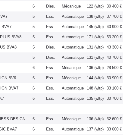
6
Dies.
Mécanique
122 (wltp)
30 400 €
BVA7
5
Ess.
Automatique
138 (wltp)
37 700 €
L BVA7
5
Ess.
Automatique
145 (wltp)
40 900 €
D PLUS BVA8
5
Ess.
Automatique
171 (wltp)
53 200 €
LUS BVA8
5
Dies.
Automatique
131 (wltp)
43 300 €
5
Dies.
Automatique
131 (wltp)
40 700 €
6
Ess.
Mécanique
136 (wltp)
28 500 €
SIGN BV6
6
Ess.
Mécanique
144 (wltp)
30 900 €
SIGN BVA7
6
Ess.
Automatique
148 (wltp)
33 100 €
A7
6
Ess.
Automatique
135 (wltp)
30 700 €
INESS DESIGN
6
Ess.
Mécanique
136 (wltp)
32 600 €
SSIC BVA7
6
Ess.
Automatique
137 (wltp)
33 000 €