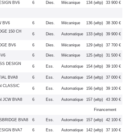
DESIGN BV6
6
Dies.
Mécanique
134 (wltp)
33 900 €
W BV6
6
Dies.
Mécanique
136 (wltp)
38 300 €
DGE 150 CH
6
Dies.
Automatique
133 (wltp)
39 900 €
IDGE BV6
6
Dies.
Mécanique
129 (wltp)
37 700 €
BV6
6
Dies.
Mécanique
125 (wltp)
31 500 €
ESS DESIGN
6
Ess.
Automatique
154 (wltp)
39 100 €
TIAL BVA8
6
Ess.
Automatique
154 (wltp)
37 000 €
ON CLASSIC
6
Ess.
Automatique
156 (wltp)
39 100 €
ON JCW BVA8
6
Ess.
Automatique
157 (wltp)
43 300 €
Financement
HTSBRIDGE BVA8
6
Ess.
Automatique
157 (wltp)
42 100 €
DESIGN BVA7
6
Ess.
Automatique
142 (wltp)
37 100 €