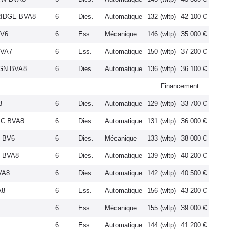
RIDGE BVA8
6
Dies.
Automatique
132 (wltp)
42 100 €
BV6
6
Ess.
Mécanique
146 (wltp)
35 000 €
BVA7
6
Ess.
Automatique
150 (wltp)
37 200 €
IGN BVA8
6
Dies.
Automatique
136 (wltp)
36 100 €
Financement
8
6
Dies.
Automatique
129 (wltp)
33 700 €
IC BVA8
6
Dies.
Automatique
131 (wltp)
36 000 €
S BV6
6
Dies.
Mécanique
133 (wltp)
38 000 €
S BVA8
6
Dies.
Automatique
139 (wltp)
40 200 €
VA8
6
Dies.
Automatique
142 (wltp)
40 500 €
A8
6
Ess.
Automatique
156 (wltp)
43 200 €
6
Ess.
Mécanique
155 (wltp)
39 000 €
6
Ess.
Automatique
144 (wltp)
41 200 €