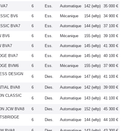
BVA7
6
Ess.
Automatique
142 (wltp)
35 000 €
ASSIC BV6
6
Ess.
Mécanique
154 (wltp)
34 900 €
ASSIC BVA7
6
Ess.
Automatique
144 (wltp)
37 100 €
W BV6
6
Ess.
Mécanique
155 (wltp)
39 100 €
W BVA7
6
Ess.
Automatique
145 (wltp)
41 300 €
IDGE BVA7
6
Ess.
Automatique
145 (wltp)
40 100 €
IDGE BVM6
6
Ess.
Mécanique
155 (wltp)
37 900 €
INESS DESIGN
6
Dies.
Automatique
147 (wltp)
41 100 €
NTIAL BVA8
6
Dies.
Automatique
142 (wltp)
39 000 €
ION CLASSIC
6
Dies.
Automatique
143 (wltp)
41 100 €
ION JCW BVA8
6
Dies.
Automatique
152 (wltp)
45 300 €
GHTSBRIDGE
6
Dies.
Automatique
144 (wltp)
44 100 €
JCW BVA8
6
Dies.
Automatique
143 (wltp)
43 300 €