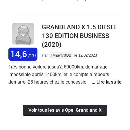
dernièrement il ma apparu sur l'écran
le témoin moteur et le défaut de
l'antipollution Pour les points positifs
GRANDLAND X 1.5 DIESEL
de la voiture La consommation
130 EDITION BUSINESS
normale La sécurité idéal La
(2020)
comfortable du voiture est satisfaisante
14,6
/20
Par
§Mae478QB
le 12/02/2023
Trés bonne voiture jusqu'à 60000km, demarrage
impossible aprés 1400km, et le compte a rebours
demarre. 26 heures chez le concessionnaire,
changement de FAP, sonde et capteur Adblue,
heureusement j'ai rien payé grace au garantie. A
80000km, retour du probleme, le concessionnaire ne
Voir tous les avis Opel Grandland X
veut plus la prendre en charge, motif, probleme
conducteur. Solution: Desactivation d'Adblue, de FAP
et de la vanne EGR. Heureusement que je suis au