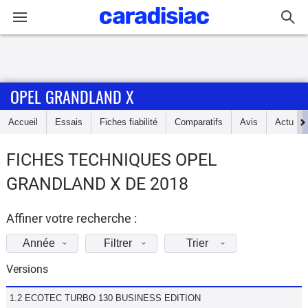
Connexion / Inscription
OPEL GRANDLAND X
Accueil
Accueil
Essais
Fiches fiabilité
Comparatifs
Avis
Actu
Actu
FICHES TECHNIQUES OPEL
Essais
GRANDLAND X DE 2018
Guide
d'achat
Affiner votre recherche :
Année
Filtrer
Trier
Electriques
Versions
Utilitaires
1.2 ECOTEC TURBO 130 BUSINESS EDITION