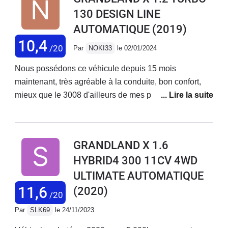
130 DESIGN LINE
AUTOMATIQUE
(2019)
10,4
/20
Par
NOKI33
le 02/01/2024
Nous possédons ce véhicule depuis 15 mois
maintenant, très agréable à la conduite, bon confort,
mieux que le 3008 d'ailleurs de mes parents, acheté en
octobre 2022 avec 45000kms aujourd'hui 62000, il faut
juste prévoir pour notre model 1,2l pure-tech 130cv, le
changement de distribution tous les 50 ou 60000kms
GRANDLAND X 1.6
max et aussi la vidange de la boite auto tous les
HYBRID4 300 11CV 4WD
60000kms IMPÉRATIF sa c'est obligatoire si vous
ULTIMATE AUTOMATIQUE
voulez éviter les voyants moteurs à répétitions. C'est
vraiment dommage car l'Opel Grandlandx et vraiment
11,6
(2020)
/20
agréable et confortable.
Par
SLK69
le 24/11/2023