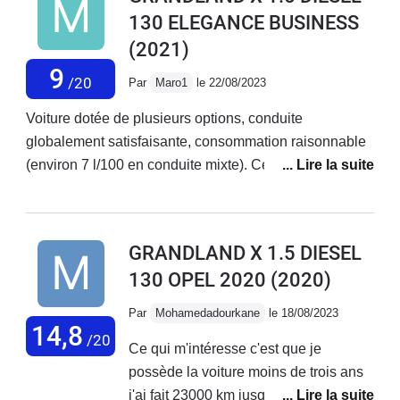
voiture
130 ELEGANCE BUSINESS
diluée dans l'essence).- OPEL France contacté à
plusieurs reprises, médiation rejetée par OPEL, tous
(2021)
ces défauts sont niés et jetés aux oubliettes par
9
/20
Par
Maro1
le 22/08/2023
STELLANTIS. Il faut juste payer des diagnostics sans
solution...
Voiture dotée de plusieurs options, conduite
globalement satisfaisante, consommation raisonnable
(environ 7 l/100 en conduite mixte). Cependant
plusieurs points négatifs sont à souligner : électronique
très capricieux, espaces de rangement réduits,
suspension très moyenne, et surtout problème
GRANDLAND X 1.5 DIESEL
récurrent de l'antipollution (retour au concessionnaire
130 OPEL 2020
(2020)
une quinzaine de fois sans que le problème ne soit
réglé!!!).
Par
Mohamedadourkane
le 18/08/2023
14,8
/20
Ce qui m'intéresse c'est que je
possède la voiture moins de trois ans
j'ai fait 23000 km jusqu'à maintenant et