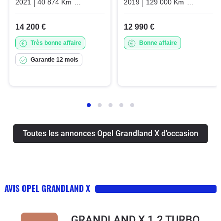
2021
40 874 Km
Automatique
Essence
2019
129 000 Km
Automati
14 200 €
12 990 €
Très bonne affaire
Bonne affaire
Garantie 12 mois
Toutes les annonces Opel Grandland X d'occasion
AVIS OPEL GRANDLAND X
GRANDLAND X 1.2 TURBO