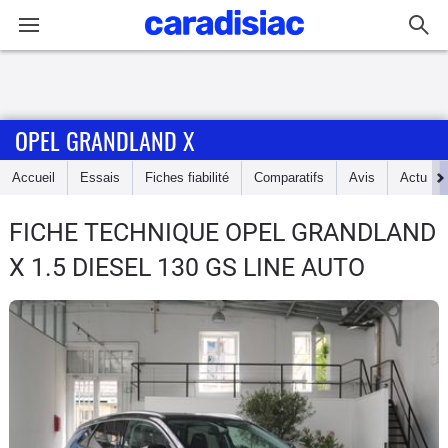
Connexion / Inscription
OPEL GRANDLAND X
Accueil
Accueil
Essais
Fiches fiabilité
Comparatifs
Avis
Actu
Actu
FICHE TECHNIQUE OPEL GRANDLAND
Essais
X
1.5 DIESEL 130 GS LINE AUTO
Guide
d'achat
Electriques
Utilitaires