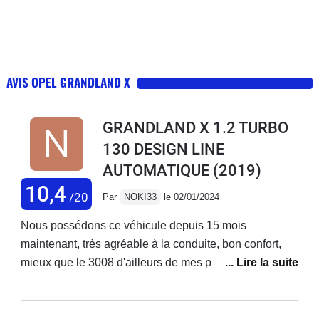
AVIS OPEL GRANDLAND X
GRANDLAND X 1.2 TURBO
130 DESIGN LINE
AUTOMATIQUE
(2019)
10,4
/20
Par
NOKI33
le 02/01/2024
Nous possédons ce véhicule depuis 15 mois
maintenant, très agréable à la conduite, bon confort,
mieux que le 3008 d'ailleurs de mes parents, acheté en
octobre 2022 avec 45000kms aujourd'hui 62000, il faut
juste prévoir pour notre model 1,2l pure-tech 130cv, le
changement de distribution tous les 50 ou 60000kms