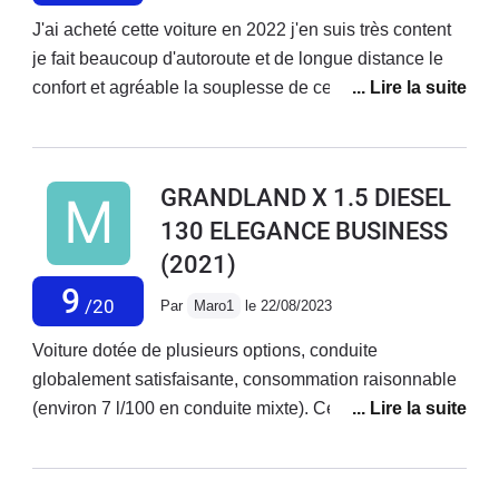
urgence avec risque de collision !- régulièrement le
J'ai acheté cette voiture en 2022 j'en suis très content
"Défaut système de traction électrique" réapparait
je fait beaucoup d'autoroute et de longue distance le
depuis 3 ans bloquant parfois le véhicule : pas de
confort et agréable la souplesse de ce véhicule et
solution définitive. Les origines du défaut semblent
formidable et la consommation de ce diesel n'ai pas
diverses.- Actuellement, mode électrique indisponible
énorme 5 litre2 au 100 kilomètres sur autoroute
depuis 3 semaines malgré un roulage forcé en mode
véhicule pour faire de longues distances très bonne
GRANDLAND X 1.5 DIESEL
thermique (selon notice fabricant - huile possiblement
voiture
130 ELEGANCE BUSINESS
diluée dans l'essence).- OPEL France contacté à
plusieurs reprises, médiation rejetée par OPEL, tous
(2021)
ces défauts sont niés et jetés aux oubliettes par
9
/20
Par
Maro1
le 22/08/2023
STELLANTIS. Il faut juste payer des diagnostics sans
solution...
Voiture dotée de plusieurs options, conduite
globalement satisfaisante, consommation raisonnable
(environ 7 l/100 en conduite mixte). Cependant
plusieurs points négatifs sont à souligner : électronique
très capricieux, espaces de rangement réduits,
suspension très moyenne, et surtout problème