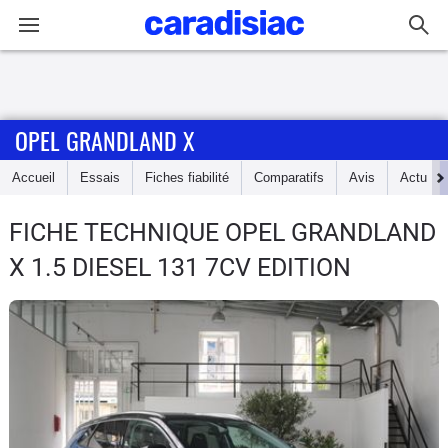
Connexion / Inscription
OPEL GRANDLAND X
Accueil
Accueil
Essais
Fiches fiabilité
Comparatifs
Avis
Actu
Actu
FICHE TECHNIQUE OPEL GRANDLAND
Essais
X
1.5 DIESEL 131 7CV EDITION
Guide
d'achat
Electriques
Utilitaires