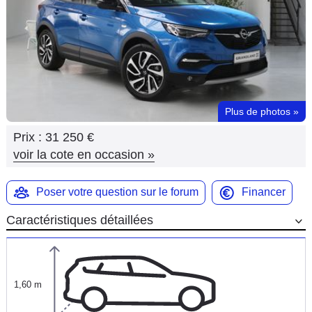
Flottes
Auto
Services
Forum
Plus de photos
»
Prix :
31 250 €
Moto
voir la cote en occasion
»
Marques
Poser votre question sur le forum
Financer
Caractéristiques détaillées
1,60 m