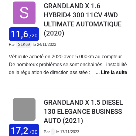
GRANDLAND X 1.6
max et aussi la vidange de la boite auto tous les
HYBRID4 300 11CV 4WD
60000kms IMPÉRATIF sa c'est obligatoire si vous
ULTIMATE AUTOMATIQUE
voulez éviter les voyants moteurs à répétitions. C'est
vraiment dommage car l'Opel Grandlandx et vraiment
11,6
(2020)
/20
agréable et confortable.
Par
SLK69
le 24/11/2023
Véhicule acheté en 2020 avec 5.000km au compteur.
De nombreux problèmes se sont enchainés.- instabilité
de la régulation de direction assistée : remplacement
de la crémaillère au bout de 3 mois de conduite.
Problème résolu.- une dizaine de mise à jour / rappels
effectués avec immobilisation de 1 à 3 jours- plusieurs
GRANDLAND X 1.5 DIESEL
diagnostics console infructueux (tarifs variables entre
130 ELEGANCE BUSINESS
48 et 127€ !)- 4 dépannages (2 OPEL assistance, 2
AUTO
(2021)
assureur AXA)- 2 black-out total des 13 ordinateurs,
dont un survenu à 110km/h avec perte de direction
17,2
/20
Par
le 17/11/2023
assistée, puissance moteur, freinage assisté,... arrêt en