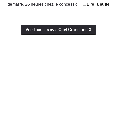
demarre. 26 heures chez le concessionnaire,
changement de FAP, sonde et capteur Adblue,
heureusement j'ai rien payé grace au garantie. A
80000km, retour du probleme, le concessionnaire ne
Voir tous les avis Opel Grandland X
veut plus la prendre en charge, motif, probleme
conducteur. Solution: Desactivation d'Adblue, de FAP
et de la vanne EGR. Heureusement que je suis au
Maroc.