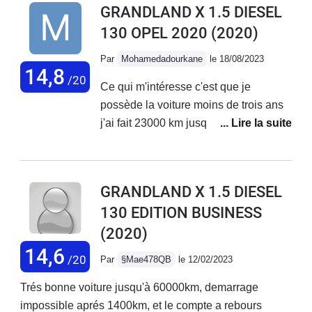
GRANDLAND X 1.5 DIESEL
récurrent de l'antipollution (retour au concessionnaire
130 OPEL 2020
(2020)
une quinzaine de fois sans que le problème ne soit
réglé!!!).
Par
Mohamedadourkane
le 18/08/2023
14,8
/20
Ce qui m'intéresse c'est que je
possède la voiture moins de trois ans
j'ai fait 23000 km jusqu'à maintenant et
dernièrement il ma apparu sur l'écran
le témoin moteur et le défaut de
l'antipollution Pour les points positifs
GRANDLAND X 1.5 DIESEL
de la voiture La consommation
130 EDITION BUSINESS
normale La sécurité idéal La
(2020)
comfortable du voiture est satisfaisante
14,6
/20
Par
§Mae478QB
le 12/02/2023
Trés bonne voiture jusqu'à 60000km, demarrage
impossible aprés 1400km, et le compte a rebours