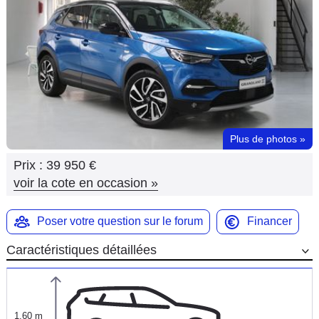
Flottes
Auto
Services
Forum
Plus de photos
»
Moto
Prix :
39 950 €
Marques
voir la cote en occasion
»
Poser votre question sur le forum
Financer
Caractéristiques détaillées
1,60 m