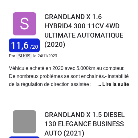
juste prévoir pour notre model 1,2l pure-tech 130cv, le
changement de distribution tous les 50 ou 60000kms
GRANDLAND X 1.6
max et aussi la vidange de la boite auto tous les
HYBRID4 300 11CV 4WD
60000kms IMPÉRATIF sa c'est obligatoire si vous
ULTIMATE AUTOMATIQUE
voulez éviter les voyants moteurs à répétitions. C'est
vraiment dommage car l'Opel Grandlandx et vraiment
11,6
(2020)
/20
agréable et confortable.
Par
SLK69
le 24/11/2023
Véhicule acheté en 2020 avec 5.000km au compteur.
De nombreux problèmes se sont enchainés.- instabilité
de la régulation de direction assistée : remplacement
de la crémaillère au bout de 3 mois de conduite.
Problème résolu.- une dizaine de mise à jour / rappels
effectués avec immobilisation de 1 à 3 jours- plusieurs
GRANDLAND X 1.5 DIESEL
diagnostics console infructueux (tarifs variables entre
130 ELEGANCE BUSINESS
48 et 127€ !)- 4 dépannages (2 OPEL assistance, 2
AUTO
(2021)
assureur AXA)- 2 black-out total des 13 ordinateurs,