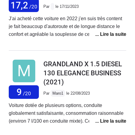
dont un survenu à 110km/h avec perte de direction
17,2
/20
Par
le 17/11/2023
assistée, puissance moteur, freinage assisté,... arrêt en
urgence avec risque de collision !- régulièrement le
J'ai acheté cette voiture en 2022 j'en suis très content
"Défaut système de traction électrique" réapparait
je fait beaucoup d'autoroute et de longue distance le
depuis 3 ans bloquant parfois le véhicule : pas de
confort et agréable la souplesse de ce véhicule et
solution définitive. Les origines du défaut semblent
formidable et la consommation de ce diesel n'ai pas
diverses.- Actuellement, mode électrique indisponible
énorme 5 litre2 au 100 kilomètres sur autoroute
depuis 3 semaines malgré un roulage forcé en mode
véhicule pour faire de longues distances très bonne
GRANDLAND X 1.5 DIESEL
thermique (selon notice fabricant - huile possiblement
voiture
130 ELEGANCE BUSINESS
diluée dans l'essence).- OPEL France contacté à
plusieurs reprises, médiation rejetée par OPEL, tous
(2021)
ces défauts sont niés et jetés aux oubliettes par
9
/20
Par
Maro1
le 22/08/2023
STELLANTIS. Il faut juste payer des diagnostics sans
solution...
Voiture dotée de plusieurs options, conduite
globalement satisfaisante, consommation raisonnable
(environ 7 l/100 en conduite mixte). Cependant
plusieurs points négatifs sont à souligner : électronique