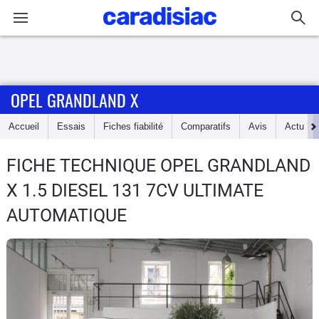
Connexion / Inscription
OPEL GRANDLAND X
Accueil
Accueil
Essais
Fiches fiabilité
Comparatifs
Avis
Actu
Actu
FICHE TECHNIQUE OPEL GRANDLAND
Essais
X
1.5 DIESEL 131 7CV ULTIMATE
Guide
AUTOMATIQUE
d'achat
Electriques
Utilitaires