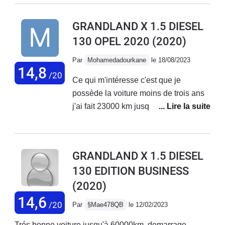
très capricieux, espaces de rangement réduits,
suspension très moyenne, et surtout problème
GRANDLAND X 1.5 DIESEL
récurrent de l'antipollution (retour au concessionnaire
130 OPEL 2020
(2020)
une quinzaine de fois sans que le problème ne soit
réglé!!!).
Par
Mohamedadourkane
le 18/08/2023
14,8
/20
Ce qui m'intéresse c'est que je
possède la voiture moins de trois ans
j'ai fait 23000 km jusqu'à maintenant et
dernièrement il ma apparu sur l'écran
le témoin moteur et le défaut de
l'antipollution Pour les points positifs
GRANDLAND X 1.5 DIESEL
de la voiture La consommation
130 EDITION BUSINESS
normale La sécurité idéal La
(2020)
comfortable du voiture est satisfaisante
14,6
/20
Par
§Mae478QB
le 12/02/2023
Trés bonne voiture jusqu'à 60000km, demarrage