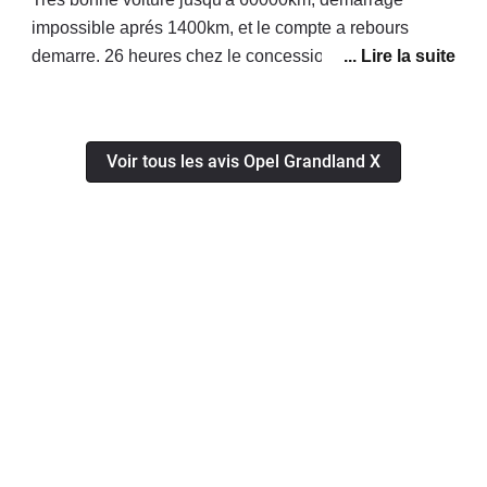
impossible aprés 1400km, et le compte a rebours
demarre. 26 heures chez le concessionnaire,
changement de FAP, sonde et capteur Adblue,
heureusement j'ai rien payé grace au garantie. A
80000km, retour du probleme, le concessionnaire ne
Voir tous les avis Opel Grandland X
veut plus la prendre en charge, motif, probleme
conducteur. Solution: Desactivation d'Adblue, de FAP
et de la vanne EGR. Heureusement que je suis au
Maroc.