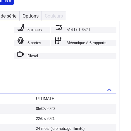
hotos
»
de série
Options
Couleurs
5 places
514 l / 1 652 l
5 portes
Mécanique à 6 rapports
Diesel
ULTIMATE
05/02/2020
22/07/2021
24 mois (kilométrage illimité)