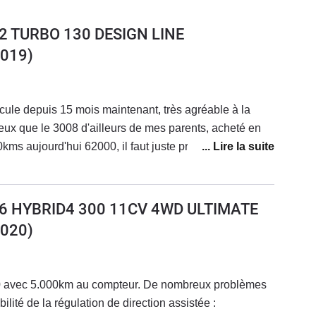
2 TURBO 130 DESIGN LINE
019)
ule depuis 15 mois maintenant, très agréable à la
ieux que le 3008 d'ailleurs de mes parents, acheté en
ms aujourd'hui 62000, il faut juste prévoir pour notre
cv, le changement de distribution tous les 50 ou
a vidange de la boite auto tous les 60000kms
atoire si vous voulez éviter les voyants moteurs à
6 HYBRID4 300 11CV 4WD ULTIMATE
ent dommage car l'Opel Grandlandx et vraiment agréable
020)
0 avec 5.000km au compteur. De nombreux problèmes
ilité de la régulation de direction assistée :