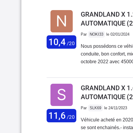
GRANDLAND X 1.
AUTOMATIQUE
(2
Par
NOKI33
le 02/01/2024
10,4
/20
Nous possédons ce véhic
conduite, bon confort, m
octobre 2022 avec 45000k
model 1,2l pure-tech 130
60000kms max et aussi l
IMPÉRATIF sa c'est oblig
GRANDLAND X 1.
répétitions. C'est vraim
AUTOMATIQUE
(2
et confortable.
Par
SLK69
le 24/11/2023
11,6
/20
Véhicule acheté en 202
se sont enchainés.- instab