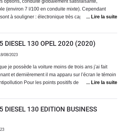
s options, conduite globalement satisfaisante,
e (environ 7 l/100 en conduite mixte). Cependant
 sont à souligner : électronique très capricieux, espaces
r au concessionnaire une quinzaine de fois sans que le
.
 DIESEL 130 OPEL 2020
(2020)
18/08/2023
ue je possède la voiture moins de trois ans j'ai fait
ant et dernièrement il ma apparu sur l'écran le témoin
ntipollution Pour les points positifs de la voiture La
sécurité idéal La comfortable du voiture est
 DIESEL 130 EDITION BUSINESS
023