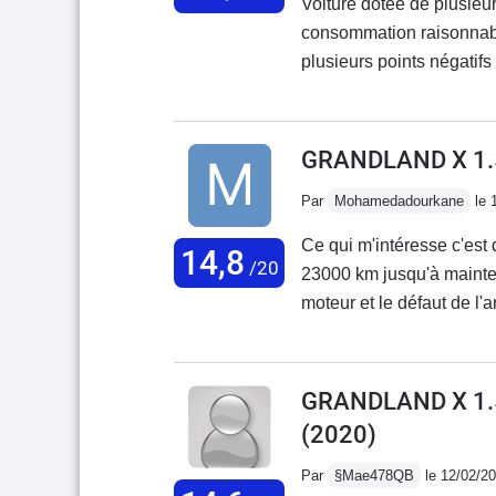
Voiture dotée de plusieur
consommation raisonnabl
plusieurs points négatifs
de rangement réduits, suspension très moyenne, et surtout problème récurrent
de l'antipollution (retou
problème ne soit réglé!!!)
GRANDLAND X 1.5
Par
Mohamedadourkane
le 
Ce qui m'intéresse c'est q
14,8
/20
23000 km jusqu'à mainten
moteur et le défaut de l'a
consommation normale La 
satisfaisante
GRANDLAND X 1.5
(2020)
Par
§Mae478QB
le 12/02/2