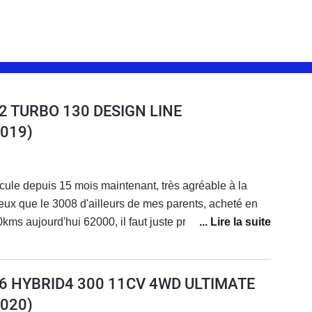
2 TURBO 130 DESIGN LINE
019)
ule depuis 15 mois maintenant, très agréable à la
ieux que le 3008 d'ailleurs de mes parents, acheté en
ms aujourd'hui 62000, il faut juste prévoir pour notre
cv, le changement de distribution tous les 50 ou
a vidange de la boite auto tous les 60000kms
atoire si vous voulez éviter les voyants moteurs à
6 HYBRID4 300 11CV 4WD ULTIMATE
ent dommage car l'Opel Grandlandx et vraiment agréable
020)