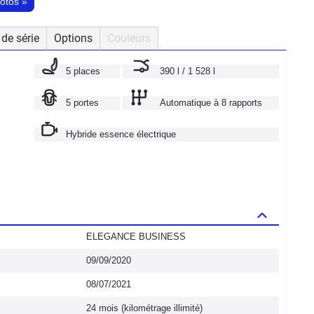
hotos
»
de série
Options
Couleurs
5 places
390 l / 1 528 l
5 portes
Automatique à 8 rapports
Hybride essence électrique
ELEGANCE BUSINESS
09/09/2020
08/07/2021
24 mois (kilométrage illimité)