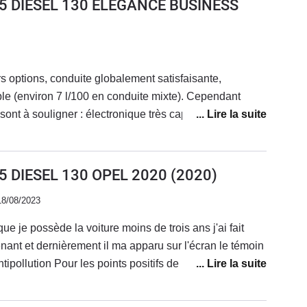
5 DIESEL 130 ELEGANCE BUSINESS
s options, conduite globalement satisfaisante,
e (environ 7 l/100 en conduite mixte). Cependant
 sont à souligner : électronique très capricieux, espaces
r au concessionnaire une quinzaine de fois sans que le
.
 DIESEL 130 OPEL 2020
(2020)
18/08/2023
ue je possède la voiture moins de trois ans j'ai fait
ant et dernièrement il ma apparu sur l'écran le témoin
ntipollution Pour les points positifs de la voiture La
sécurité idéal La comfortable du voiture est