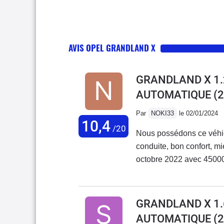
AVIS OPEL GRANDLAND X
GRANDLAND X 1.
AUTOMATIQUE
(2
Par
NOKI33
le 02/01/2024
10,4
/20
Nous possédons ce véhic
conduite, bon confort, m
octobre 2022 avec 45000k
model 1,2l pure-tech 130
60000kms max et aussi l
IMPÉRATIF sa c'est oblig
GRANDLAND X 1.
répétitions. C'est vraim
AUTOMATIQUE
(2