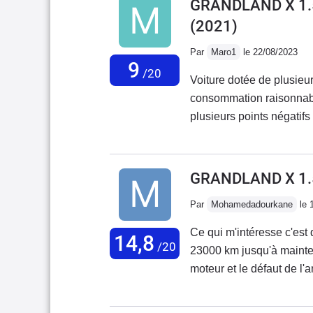
GRANDLAND X 1.
(2021)
Par
Maro1
le 22/08/2023
9
/20
Voiture dotée de plusieur
consommation raisonnabl
plusieurs points négatifs
de rangement réduits, suspension très moyenne, et surtout problème récurrent
de l'antipollution (retou
problème ne soit réglé!!!)
GRANDLAND X 1.5
Par
Mohamedadourkane
le 
Ce qui m'intéresse c'est q
14,8
/20
23000 km jusqu'à mainten
moteur et le défaut de l'a
consommation normale La 
satisfaisante