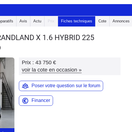
paratifs
Avis
Actu
Prix
Fiches techniques
Cote
Annonces
GRANDLAND X
1.6 HYBRID 225
O
Prix :
43 750 €
voir la cote en occasion
»
Poser votre question sur le forum
Financer