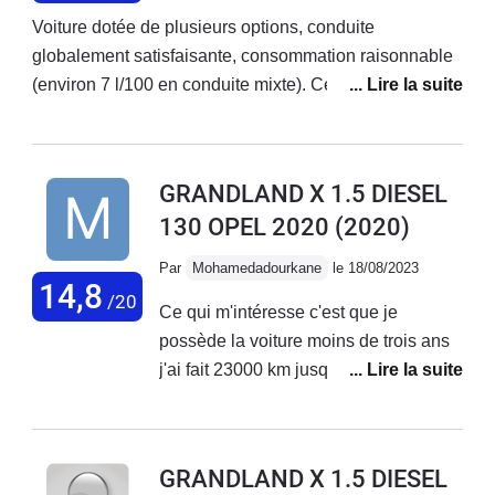
solution...
Voiture dotée de plusieurs options, conduite
globalement satisfaisante, consommation raisonnable
(environ 7 l/100 en conduite mixte). Cependant
plusieurs points négatifs sont à souligner : électronique
très capricieux, espaces de rangement réduits,
suspension très moyenne, et surtout problème
GRANDLAND X 1.5 DIESEL
récurrent de l'antipollution (retour au concessionnaire
130 OPEL 2020
(2020)
une quinzaine de fois sans que le problème ne soit
réglé!!!).
Par
Mohamedadourkane
le 18/08/2023
14,8
/20
Ce qui m'intéresse c'est que je
possède la voiture moins de trois ans
j'ai fait 23000 km jusqu'à maintenant et
dernièrement il ma apparu sur l'écran
le témoin moteur et le défaut de
l'antipollution Pour les points positifs
GRANDLAND X 1.5 DIESEL
de la voiture La consommation