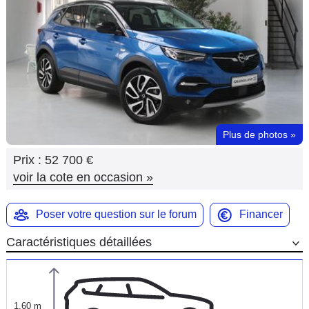
Flottes
Auto
Services
Forum
Plus de photos
»
Moto
Prix :
52 700 €
Marques
voir la cote en occasion
»
Poser votre question sur le forum
Financer
Caractéristiques détaillées
1,60 m