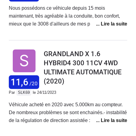
Nous possédons ce véhicule depuis 15 mois
maintenant, très agréable à la conduite, bon confort,
mieux que le 3008 d'ailleurs de mes parents, acheté en
octobre 2022 avec 45000kms aujourd'hui 62000, il faut
juste prévoir pour notre model 1,2l pure-tech 130cv, le
changement de distribution tous les 50 ou 60000kms
GRANDLAND X 1.6
max et aussi la vidange de la boite auto tous les
HYBRID4 300 11CV 4WD
60000kms IMPÉRATIF sa c'est obligatoire si vous
ULTIMATE AUTOMATIQUE
voulez éviter les voyants moteurs à répétitions. C'est
vraiment dommage car l'Opel Grandlandx et vraiment
11,6
(2020)
/20
agréable et confortable.
Par
SLK69
le 24/11/2023
Véhicule acheté en 2020 avec 5.000km au compteur.
De nombreux problèmes se sont enchainés.- instabilité
de la régulation de direction assistée : remplacement
de la crémaillère au bout de 3 mois de conduite.