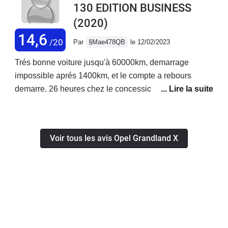
130 EDITION BUSINESS
normale La sécurité idéal La
(2020)
comfortable du voiture est satisfaisante
14,6
/20
Par
§Mae478QB
le 12/02/2023
Trés bonne voiture jusqu'à 60000km, demarrage
impossible aprés 1400km, et le compte a rebours
demarre. 26 heures chez le concessionnaire,
changement de FAP, sonde et capteur Adblue,
heureusement j'ai rien payé grace au garantie. A
80000km, retour du probleme, le concessionnaire ne
Voir tous les avis Opel Grandland X
veut plus la prendre en charge, motif, probleme
conducteur. Solution: Desactivation d'Adblue, de FAP
et de la vanne EGR. Heureusement que je suis au
Maroc.