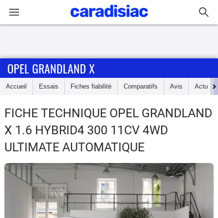
Connexion / Inscription
OPEL GRANDLAND X
Accueil
Accueil
Essais
Fiches fiabilité
Comparatifs
Avis
Actu
Actu
FICHE TECHNIQUE OPEL GRANDLAND
Essais
X
1.6 HYBRID4 300 11CV 4WD
Guide
ULTIMATE AUTOMATIQUE
d'achat
Electriques
Utilitaires