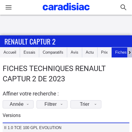
Connexion / Inscription
RENAULT CAPTUR 2
Accueil
Accueil
Essais
Comparatifs
Avis
Actu
Prix
Fiches te
Actu
FICHES TECHNIQUES RENAULT
Essais
CAPTUR 2 DE 2023
Guide
d'achat
Affiner votre recherche :
Année
Filtrer
Trier
Electriques
Versions
Utilitaires
II 1.0 TCE 100 GPL EVOLUTION