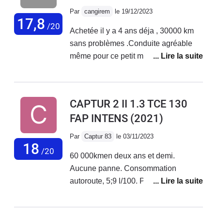
km/h, sinon .... on a l'impression que la
Par
cangirem
le 19/12/2023
voiture va "exploser". Sur routes
17,8
/20
Achetée il y a 4 ans déja , 30000 km
normales, faire 400 km sans
sans problèmes .Conduite agréable
interuption est un exploit!!.J'en ai
même pour ce petit moteur.
discutté avec le concessionnaire ...
rien d'anormal pour lui!! Ma voiture
précedente était une Mazda CX3, au
confort irréprochable.Positif:
CAPTUR 2 II 1.3 TCE 130
puissance, tenue de route,
FAP INTENS
(2021)
consommation!
Par
Captur 83
le 03/11/2023
18
/20
60 000kmen deux ans et demi.
Aucune panne. Consommation
autoroute, 5;9 l/100. Pneus d'origine
Good Year qui vont faire certainement
encore 5000km.Le problème est le