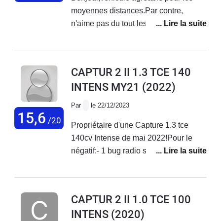
moyennes distances.Par contre,
n'aime pas du tout les dos
d’âne.Consommation astronomique en
ville.11l en GPL et 10 l en
essenceImpossible de rester en mode
CAPTUR 2 II 1.3 TCE 140
ECO en permanence (à sélectionner à
INTENS MY21
(2022)
chaque démarrage).Sur route et
autoroute consommation raisonnable
Par
le 22/12/2023
mais pas ouf.Cdlt
15,6
/20
Propriétaire d'une Capture 1.3 tce
140cv Intense de mai 2022!Pour le
négatif:- 1 bug radio solutionné assez
rapidement ( changeait de station toute
seule)- voiture totalement inconfortable
(j'ai remplacé les jantes de 18"
CAPTUR 2 II 1.0 TCE 100
d'origine par des 17"). Impossible de
INTENS
(2020)
passer les dos d'ânes à plus de 25