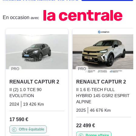
En occasion
avec
PRO
PRO
RENAULT CAPTUR 2
RENAULT CAPTUR 2
II (2) 1.0 TCE 90
II 1.6 E-TECH FULL
EVOLUTION
HYBRID 145 GSR2 ESPRIT
ALPINE
2024
19 426 Km
Manuelle
Essence
2025
46 676 Km
Automatiq
17 590 €
22 499 €
Offre équitable
Bonne affaire