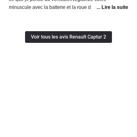
minuscule avec la batterie et la roue de secours.Les
assises de la banquette arrière qui ne basculent
pas.Le bruit du moteur qui s'emballe quand il recharge
la batterie, sans compter laconsommation d'essence à
Voir tous les avis Renault Captur 2
ce moment qui peut monter à 16-17 litres pendant
quelques instants et sans doute le rejet de saletés
dans l'atmosphère encore plus important.Les
suspensions trop fermes (c'est une française quand
même :-)).Les montants de part et d'autre du pare-brise
qui sont fort larges.La pédale de freins qui manque de
réponse quand la batterie est complètement
chargée.La boite à crabots lors d'accélérations
soutenues pour dépasser par exemple.Le prixPositif:La
tenue de routeLe silence de fonctionnement en mode
électrique sans que le moteur atmosphérique
s'emballeLa consommation de carburant avec la
combinaison essence + batterie (Moyenne 4,7L/100)La