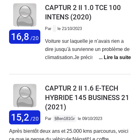
bruit d'air au niveau des portières
CAPTUR 2 II 1.0 TCE 100
INTENS
(2020)
Par
le 21/10/2023
16,8
/20
Voiture sur laquelle je n'avais rien a
dire jusqu'à survienne un problème de
climatisation.Je précise le véhicule a
un peu plus de 3 ans et affiche 25 000
KM
CAPTUR 2 II 1.6 E-TECH
HYBRIDE 145 BUSINESS 21
(2021)
15,2
/20
Par
§Ben181Gr
le 09/10/2023
Après bientôt deux ans et 25.000 kms parcourus, voici
ce que je pense du véhicule:Négatif:Le coffre