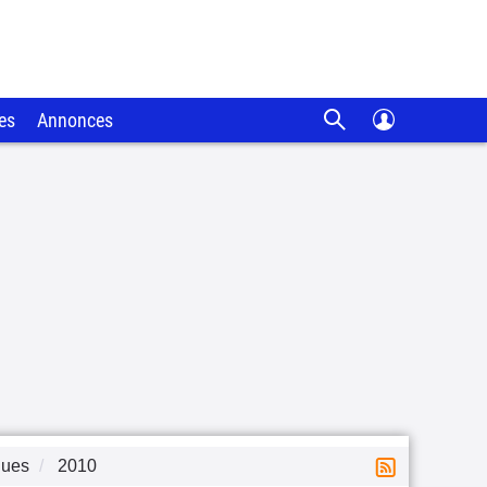
es
Annonces
ques
2010