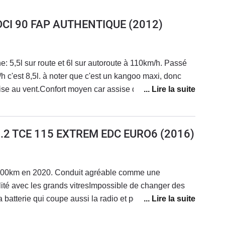
 DCI 90 FAP AUTHENTIQUE
(2012)
 à 110km/h. Passé
h c'est 8,5l. à noter que c'est un kangoo maxi, donc
200 000kms ), inconfortable sur longs trajets mais ce
ucun confort de la banquette arrière mais encore une
urgonnette 5 places donc places arrières en
 1.2 TCE 115 EXTREM EDC EURO6
(2016)
lastiques donc usure du plexiglas réduisant la vision
ques années. Très grande capacité de chargement une
epliée en 3 secondes, un bonus.Moteur 1,5 DCI solide,
000km en 2020. Conduit agréable comme une
oin).Possédé depuis 10 ans, acheté à 2000 kms, fait 265
ilité avec les grands vitresImpossible de changer des
bale pour ce kilométrage, ce modèle de Renault est
 batterie qui coupe aussi la radio et perdre le code
tronique.
lacement embrayage à 190000 (il faut remplacer le
emps à cause des capteurs incorporés).