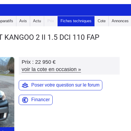
paratifs
Avis
Actu
Prix
Fiches techniques
Cote
Annonces
LT KANGOO 2
II 1.5 DCI 110 FAP
Prix :
22 950 €
voir la cote en occasion
»
Poser votre question sur le forum
Financer