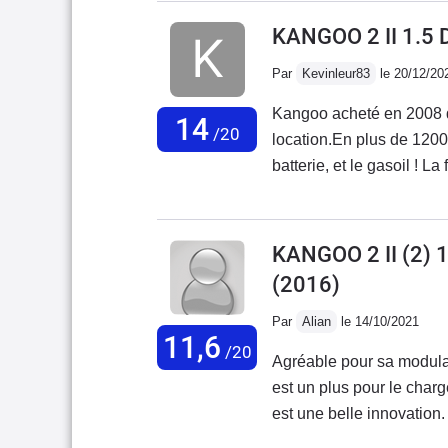
Remplacement roulement à
KANGOO 2 II 1.5
à 200000km ( le disque e
Par
Kevinleur83
le 20/12/20
Kangoo acheté en 2008 d
14
/20
location.En plus de 120
batterie, et le gasoil ! L
qui fait partie des plus 
celles qui doivent être pa
excellente : grand coffre, 
KANGOO 2 II (2)
rangements sous les pieds
(2016)
mais également beaucoup 
coulissantes pratique pour
Par
Alian
le 14/10/2021
11,6
un peu dépassé par le poi
/20
Agréable pour sa modula
Mégane/Scénic de deuxiè
est un plus pour le charg
suspensions plus souples
est une belle innovation
freinage est bon pour un 
est excessive. Voir dess