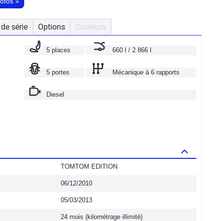
hotos
»
de série
Options
Couleurs
5 places
660 l / 2 866 l
5 portes
Mécanique à 6 rapports
Diesel
TOMTOM EDITION
06/12/2010
05/03/2013
24 mois (kilométrage illimité)