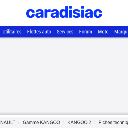
Utilitaires
Flottes auto
Services
Forum
Moto
Marqu
NAULT
Gamme
KANGOO
KANGOO 2
Fiches techni