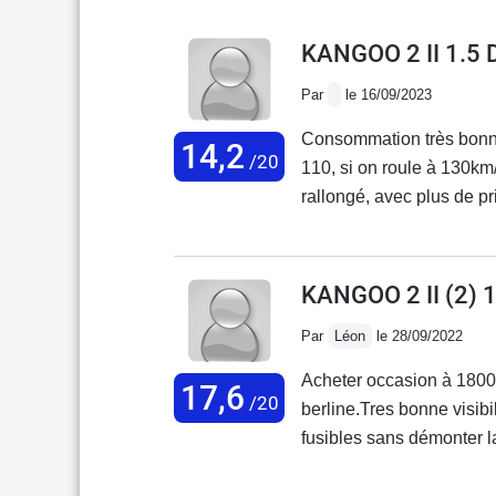
KANGOO 2 II 1.5
Par
le 16/09/2023
Consommation très bonne: 5,5l sur route et 6l sur autoroute
14,2
/20
110, si on roule à 130km/
rallongé, avec plus de prise au vent.Confort moyen car assise des sièges avant
dure ( mousse changée à 
n'est pas sa vocation, a
fois c'est un rallongé fo
KANGOO 2 II (2)
dépannage.Phares avant p
Par
Léon
le 28/09/2022
de nuit au bout de quel
fois la banquette arrière r
Acheter occasion à 180
17,6
bien que....( voir plus l
/20
berline.Tres bonne visib
000 avec.Satisfaction glo
fusibles sans démonter la
fiable et sans trop d'élec
secret de la radio. Remp
volant moteur en même t