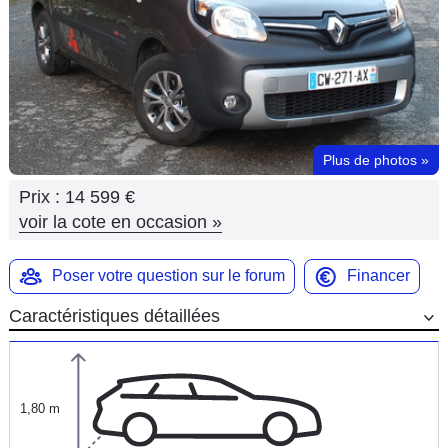
Flottes
Auto
Services
Forum
Plus de photos
»
Prix :
14 599 €
Moto
voir la cote en occasion
»
Marques
Poser votre question sur le forum
Financer
Caractéristiques détaillées
1,80 m