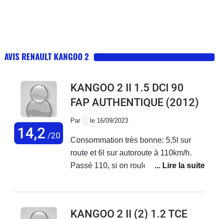
AVIS RENAULT KANGOO 2
KANGOO 2 II 1.5 DCI 90
FAP AUTHENTIQUE
(2012)
Par
le 16/09/2023
14,2
/20
Consommation très bonne: 5,5l sur
route et 6l sur autoroute à 110km/h.
Passé 110, si on roule à 130km/h c'est
8,5l. à noter que c'est un kangoo maxi,
donc rallongé, avec plus de prise au
vent.Confort moyen car assise des
KANGOO 2 II (2) 1.2 TCE
sièges avant dure ( mousse changée à