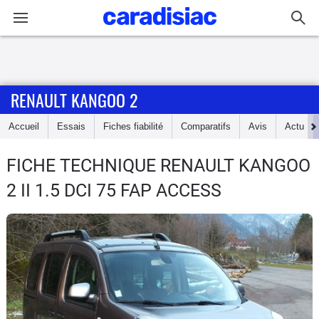
Connexion / Inscription
RENAULT KANGOO 2
Accueil
Accueil
Essais
Fiches fiabilité
Comparatifs
Avis
Actu
Actu
FICHE TECHNIQUE RENAULT KANGOO
Essais
2
II 1.5 DCI 75 FAP ACCESS
Guide
d'achat
Electriques
Utilitaires