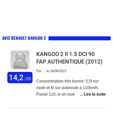
AVIS RENAULT KANGOO 2
KANGOO 2 II 1.5 DCI 90
FAP AUTHENTIQUE
(2012)
Par
le 16/09/2023
14,2
/20
Consommation très bonne: 5,5l sur
route et 6l sur autoroute à 110km/h.
Passé 110, si on roule à 130km/h c'est
8,5l. à noter que c'est un kangoo maxi,
donc rallongé, avec plus de prise au