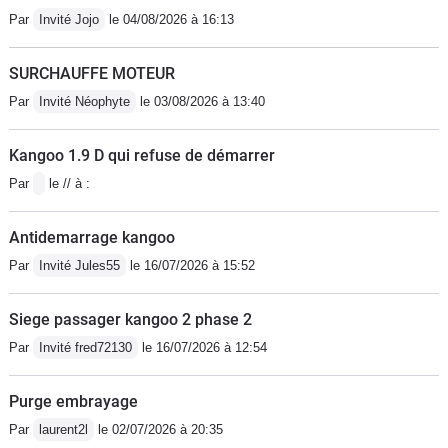
caoutchouc et croiser les doigts
Par
Invité Jojo
le 04/08/2026 à 16:13
chaque fois que vous changez de
vitesse !
SURCHAUFFE MOTEUR
Par
Invité Néophyte
le 03/08/2026 à 13:40
Kangoo 1.9 D qui refuse de démarrer
Par
le // à :
Antidemarrage kangoo
Par
Invité Jules55
le 16/07/2026 à 15:52
Siege passager kangoo 2 phase 2
Par
Invité fred72130
le 16/07/2026 à 12:54
Purge embrayage
Par
laurent2l
le 02/07/2026 à 20:35