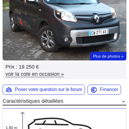
Flottes
Auto
Services
Forum
Plus de photos
»
Moto
Prix :
19 250 €
Marques
voir la cote en occasion
»
Poser votre question sur le forum
Financer
Caractéristiques détaillées
1,80 m