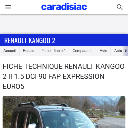
Connexion / Inscription
RENAULT KANGOO 2
Accueil
Accueil
Essais
Fiches fiabilité
Comparatifs
Avis
Actu
Actu
FICHE TECHNIQUE RENAULT KANGOO
Essais
2
II 1.5 DCI 90 FAP EXPRESSION
Guide
EURO5
d'achat
Electriques
Utilitaires