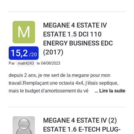
siliencieuse. Rien a dire niveau éclairage top. Les
plastique à l intérieur sont boff. Véhicule agréable avec
un + ambiance led lumineuse
MEGANE 4 ESTATE IV
ESTATE 1.5 DCI 110
ENERGY BUSINESS EDC
15,2
(2017)
/20
Par
matt4243
le 04/08/2023
depuis 2 ans, je me sert de la megane pour mon
travail.Remplaçant une octavia 4x4, j'étais septique,
mais le budget d'amortissement du véhicule est 2 fois
moins cher que la skoda.Finalement bien chaussé en
michelin alpin, et entretenu en temps et en heure,en
1500000kms parcouru, je n'ai connu pas le moindre
MEGANE 4 ESTATE IV (2)
problème, elle repond toujours présente.et pourtant je
ESTATE 1.6 E-TECH PLUG-
fais un métier éprouvant pour n'importe quel