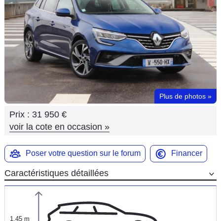
Flottes
Auto
Services
Forum
Plus de photos
»
Moto
Prix :
31 950 €
Marques
voir la cote en occasion
»
Poser votre question sur le forum
Financer
Caractéristiques détaillées
1,45 m