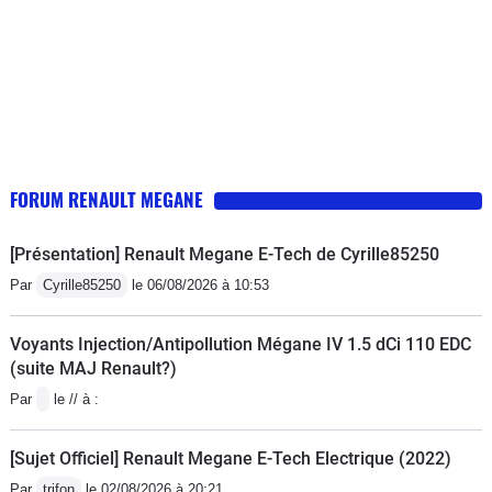
et sa civilité (tout aussi soyeux que le châssis).
Maintenant, plus de puissance et de couple, c'est
toujours mieux (je viens d'une Mazda MX-5 bien
"joyeuse")! Je retiens aussi sa sobriété exemplaire;
moyenne de 4.2L/100 km (réel) sur routes nationales
pas trop exigeantes et a vitesse le plus souvent
constante pour mes trajets quotidiens.La boîte EDC 6,
FORUM RENAULT MEGANE
elle, est plus sujette à la critique (conception). Douce
en conduite tranquille, elle manque parfois de
[Présentation] Renault Megane E-Tech de Cyrille85250
réactivité à très basse vitesse et les rapports de boîte /
Par
Cyrille85250
le 06/08/2026 à 10:53
pont et le logiciel sont mal étudiés: la 1ère monte trop
haut en régime, au contraire des 2ème et 3ème qui de
Voyants Injection/Antipollution Mégane IV 1.5 dCi 110 EDC
surcroît sont trop courts et coupent l'élan de la voiture
(suite MAJ Renault?)
au démarrage. Et en 6ème sur autoroute, le régime
Par
le // à :
moteur est trop élevé (et donc le niveau sonore).
Globalement correct, sans plus.L'habitacle est
[Sujet Officiel] Renault Megane E-Tech Electrique (2022)
agréable, plutôt bien fini (dommage pour ces
Par
trifon
le 02/08/2026 à 20:21