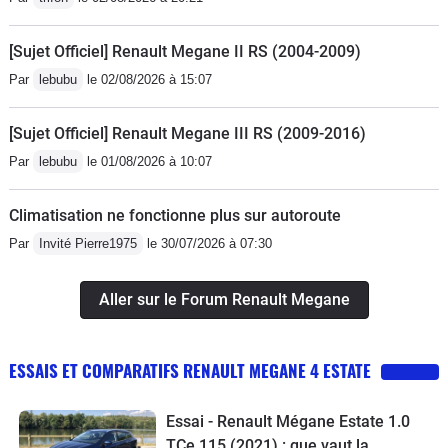
plastiques durs et d'aspect moins beau en partie basse
de la planche de bord, relativement spacieux. Les
[Sujet Officiel] Renault Megane II RS (2004-2009)
sièges sont confortables. Le coffre est bien fini mais
Par
lebubu
le 02/08/2026 à 15:07
pas le plus spacieux de sa catégorie. Seule chose
vraiment rédhibitoire, cette tablette tactile (la verticale)
[Sujet Officiel] Renault Megane III RS (2009-2016)
qui, certes, présente bien mais aux menus très (trop)
complets, donc fastidieux, et surtout par laquelle
Par
lebubu
le 01/08/2026 à 10:07
passent tous les réglages usuelles dont la
climatisation. Peu pratique et dangereux! Renault a
Climatisation ne fonctionne plus sur autoroute
résolu le problème sur la phase 2 en réinstallant de
Par
Invité Pierre1975
le 30/07/2026 à 07:30
bons gros boutons rotatifs, je pense.La qualité de la
carrosserie est correcte mais quelques ajustement sont
Aller sur le Forum Renault Megane
imparfaits. Il faudra voir la durée dans le temps. La
qualité de la peinture, elle, paraît bonne.En conclusion,
ESSAIS ET COMPARATIFS RENAULT MEGANE 4 ESTATE
cette Renault Mégane (break) est une bonne routière,
confortable et reposante, dynamique au besoin, sobre
et fiable. Je la recommanderais, mais idéalement en
Essai - Renault Mégane Estate 1.0
TCe 115 (2021) : que vaut la
phase 2 (qui corrige apparemment certains défauts de