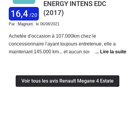
ENERGY INTENS EDC
16,4
(2017)
/20
Par
Magnum
le 06/08/2021
Achetée d'occasion à 107.000km chez le
concessionnaire l'ayant toujours entretenue, elle a
maintenant 145.000 km... et aucun souci mécanique /
électrique / électronique / de finition (hormis le siège
conducteur qui grince par moment).Le châssis offre un
très bel équilibre entre confort et agrément de conduite:
Voir tous les avis Renault Megane 4 Estate
amortissement soyeux et progressif (mais un peu trop
souple dans certaines circonstances) tout en
bénéficiant d'une très bonne tenue de route et d'une
motricité sans faille.Quant à ce "petit" moteur 1.5 dci, il
fait bien le boulot: il est relativement coupleux et il offre
suffisamment de réserve pour une conduite normale à
légèrement dynamique. Je retiens surtout sa souplesse