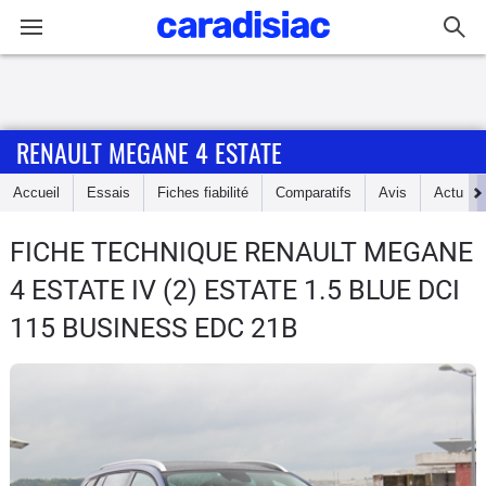
Connexion / Inscription
RENAULT MEGANE 4 ESTATE
Accueil
Accueil
Essais
Fiches fiabilité
Comparatifs
Avis
Actu
Actu
FICHE TECHNIQUE RENAULT MEGANE
Essais
4 ESTATE
IV (2) ESTATE 1.5 BLUE DCI
Guide
115 BUSINESS EDC 21B
d'achat
Electriques
Utilitaires