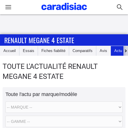
Connexion / Inscription
RENAULT MEGANE 4 ESTATE
Accueil
Accueil
Essais
Fiches fiabilité
Comparatifs
Avis
Actu
Actu
TOUTE L'ACTUALITÉ RENAULT
Essais
MEGANE 4 ESTATE
Guide
d'achat
Toute l'actu par marque/modèle
Electriques
Utilitaires