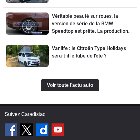
Véritable beauté sur roues, la
version de série de la BMW
Speedtop est prête. La production
de ce break de chasse sera limitée à
70 exemplaires.
Vanlife : le Citroën Type Holidays
sera-t-il le tube de l’été ?
Voir toute l'actu auto
Suivez Caradisiac