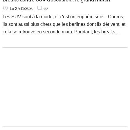
Le 27/11/2020
60
Les SUV sont à la mode, et c'est un euphémisme... Courus,
ils sont aussi plus chers que les berlines dont ils dérivent, et
cela se retrouve en seconde main. Pourtant, les breaks
pourraient leur faire de l'ombre. Moins chers en
occasion, forts en coffre, ne seraient-ils pas au final plus
avantageux ? Voici 8 matchs pour les départager.