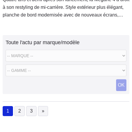
à son restyling de mi-carrière. Style extérieur plus élégant,
planche de bord modernisée avec de nouveaux écrans,
conduite semi-autonome et de nouveaux moteurs dont
l'arrivée d'une inédite version hybride rechargeable, voici les
principales nouveautés de la Mégane cuvée 2020.
Toute l'actu par marque/modèle
OK
1
2
3
»
(current)