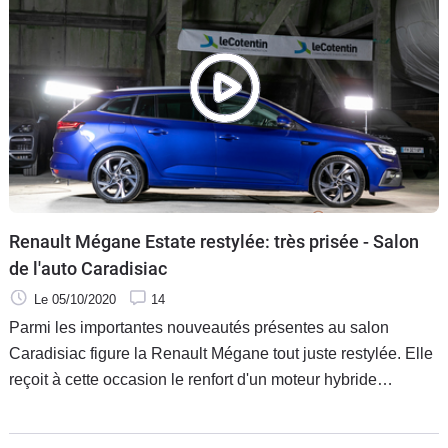
non, et des électriques dans les gammes de Renault et de
PSA. Et pour les découvrir, la plupart d'entre elles ont fait le
déplacement dans la Manche, pour le premier Salon
Caradisiac qui a lieu dans l'incroyable monument historique
qu'est le hangar à ballons dirigeables d'Ecausseville,
construit en 1916.
Renault Mégane Estate restylée: très prisée - Salon
de l'auto Caradisiac
Le 05/10/2020
14
Parmi les importantes nouveautés présentes au salon
Caradisiac figure la Renault Mégane tout juste restylée. Elle
reçoit à cette occasion le renfort d'un moteur hybride
rechargeable.