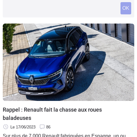
Flottes
OK
Auto
Services
Forum
Moto
Marques
Rappel : Renault fait la chasse aux roues
baladeuses
Le 17/06/2023
86
Sur plus de 7 000 Renault fabriquées en Espagne, un ou