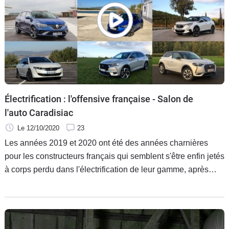
Électrification : l'offensive française - Salon de
l'auto Caradisiac
Le 12/10/2020
23
Les années 2019 et 2020 ont été des années charnières
pour les constructeurs français qui semblent s'être enfin jetés
à corps perdu dans l'électrification de leur gamme, après
avoir été plutôt timides dans le domaine jusque-là. Certes,
c'est sans doute plus pour satisfaire les normes portant sur
les émissions de CO2 imposées par l'Europe mais le résultat
est là : on trouve désormais des hybrides, rechargeables ou