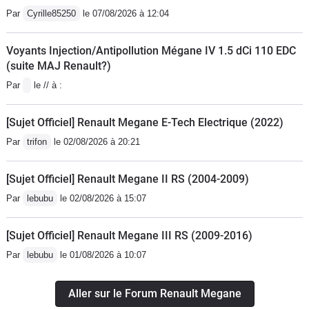
!!!!Une ombre au tableau, cependant :
Par
Cyrille85250
le 07/08/2026 à 12:04
après chaque sortie, on ne peut que
regretter la distance parcourue car ce
Voyants Injection/Antipollution Mégane IV 1.5 dCi 110 EDC
sont autant de kilomètres qu'on ne fera
(suite MAJ Renault?)
plus dans l'avenir. Certainement la
Par
le // à :
dernière de sa catégorie capable de
distiller autant de plaisir pout un tarif
[Sujet Officiel] Renault Megane E-Tech Electrique (2022)
relativement correct... Si je pouvais,
Par
trifon
le 02/08/2026 à 20:21
j'en achèterais une seconde et la
garderais pour plus tard !Une auto
[Sujet Officiel] Renault Megane II RS (2004-2009)
magique !!!!
Par
lebubu
le 02/08/2026 à 15:07
[Sujet Officiel] Renault Megane III RS (2009-2016)
Par
lebubu
le 01/08/2026 à 10:07
Aller sur le Forum Renault Megane