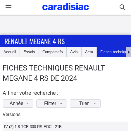
Connexion / Inscription
RENAULT MEGANE 4 RS
Accueil
Accueil
Essais
Comparatifs
Avis
Actu
Fiches technique
Actu
FICHES TECHNIQUES RENAULT
Essais
MEGANE 4 RS DE 2024
Guide
d'achat
Affiner votre recherche :
Année
Filtrer
Trier
Electriques
Versions
Utilitaires
IV (2) 1.8 TCE 300 RS EDC - 21B