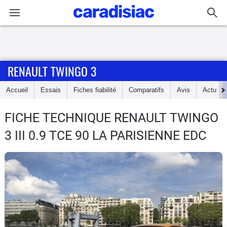
Connexion / Inscription
RENAULT TWINGO 3
Accueil
Accueil
Essais
Fiches fiabilité
Comparatifs
Avis
Actu
Actu
FICHE TECHNIQUE RENAULT TWINGO
Essais
3
III 0.9 TCE 90 LA PARISIENNE EDC
Guide
d'achat
Electriques
Utilitaires