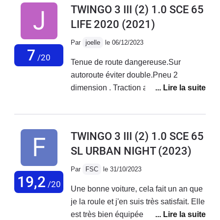
TWINGO 3 III (2) 1.0 SCE 65
LIFE 2020
(2021)
Par
joelle
le 06/12/2023
7
/20
Tenue de route dangereuse.Sur
autoroute éviter double.Pneu 2
dimension . Traction arrière désastre,
Je suis très déçue de se véhicule
.Renault c'est rater sur se modèle,a
retire de la vente URGENT. Dur a
TWINGO 3 III (2) 1.0 SCE 65
revendre .
SL URBAN NIGHT
(2023)
Par
FSC
le 31/10/2023
19,2
/20
Une bonne voiture, cela fait un an que
je la roule et j'en suis très satisfait. Elle
est très bien équipée et est parfaite