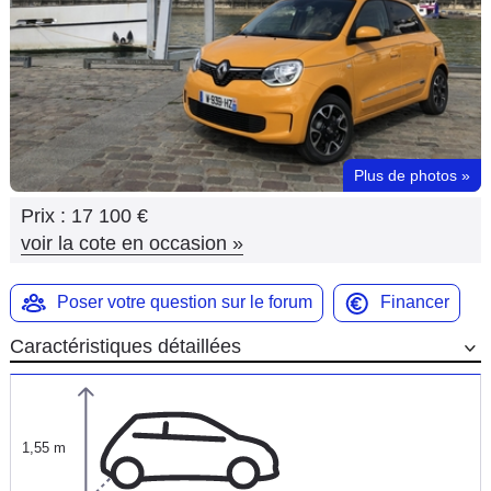
Flottes
Auto
Services
Forum
Plus de photos
»
Prix :
17 100 €
Moto
voir la cote en occasion
»
Marques
Poser votre question sur le forum
Financer
Caractéristiques détaillées
1,55 m