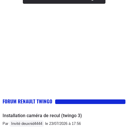
climatisation et parfois le moteur
s'arrête dans un rond-point et
aujourd'hui il s'est arrêté dans un
virage.Je suis obligée de m'arrêter et
de redémarrer .Un message d'erreur
apparaît avec la lettre H.
FORUM RENAULT TWINGO
Installation caméra de recul (twingo 3)
Par
Invité deuxnid4444
le 23/07/2026 à 17:56