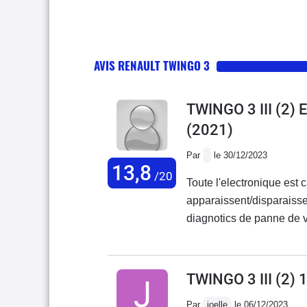
AVIS RENAULT TWINGO 3
TWINGO 3 III (2
(2021)
Par
le 30/12/2023
13,8
/20
Toute l'electronique est 
apparaissent/disparaisse
diagnotics de panne de v
TWINGO 3 III (2) 
Par
joelle
le 06/12/2023