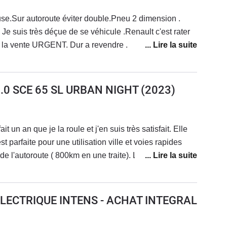
se.Sur autoroute éviter double.Pneu 2 dimension .
er
e la vente URGENT. Dur a revendre .
 1.0 SCE 65 SL URBAN NIGHT
(2023)
t un an que je la roule et j'en suis très satisfait. Elle
st parfaite pour une utilisation ville et voies rapides
e l'autoroute ( 800km en une traite). Le coffre ne
e et pas de prise au vent latérale il faut déjà que
 Elle consomme max 6 litres. J'ai une autonomie de
te avec 35 litres. Franchement avec le prix de
) ELECTRIQUE INTENS - ACHAT INTEGRAL
t un excellent choix. Elle est technologiquement
res parfaitement en pleine nuit. J'ai été tellement