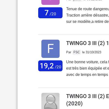
Tenue de route dangereu
7
/20
Traction arrière désastre, Je suis très déçue de se véhicule .Renault c'est rat
sur se modèle,a retire d
TWINGO 3 III (2)
Par
FSC
le 31/10/2023
Une bonne voiture, cela fai
19,2
/20
est très bien équipée et e
avec de temps en temps d
chauffe pas comme j'ai pû le lir
le vent soit à 90 km/h).
660km en circulation mix
TWINGO 3 III (2
l'assurance compris c'es
(2020)
moderne et ses feux eclai