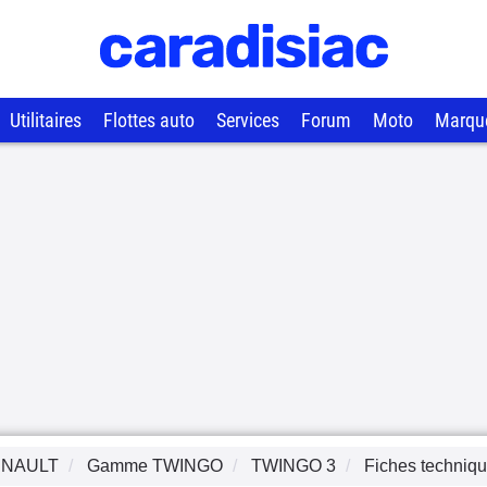
Utilitaires
Flottes auto
Services
Forum
Moto
Marqu
NAULT
Gamme
TWINGO
TWINGO 3
Fiches techniq