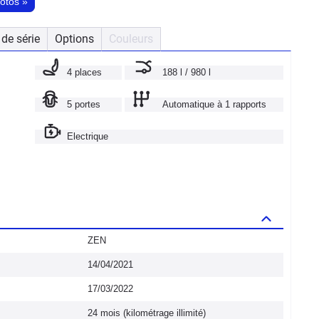
hotos
»
de série
Options
Couleurs
4 places
188 l / 980 l
5 portes
Automatique à 1 rapports
Electrique
ZEN
14/04/2021
17/03/2022
24 mois (kilométrage illimité)