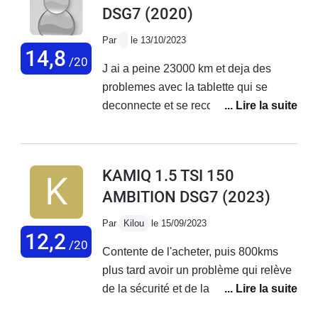
DSG7
(2020)
Par
le 13/10/2023
14,8
/20
J ai a peine 23000 km et deja des
problemes avec la tablette qui se
deconnecte et se reconnecte de facon
aleatoire,supprimant l utilisation de la
camera de recul,de la radio,du gps .et
la gene en cas de conduite de nuit
KAMIQ 1.5 TSI 150
avec l ecran qui s allume et s
AMBITION DSG7
(2023)
eteint...Reponse de skoda il faut
attendre la mise a jour sans date de
Par
Kilou
le 15/09/2023
prevue...
12,2
/20
Contente de l'acheter, puis 800kms
plus tard avoir un problème qui relève
de la sécurité et de la responsabilité
du constructeur puisqu'ils sont au