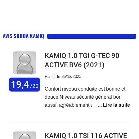
AVIS SKODA KAMIQ
KAMIQ 1.0 TGI G-TEC 90
ACTIVE BV6
(2021)
Par
le 26/12/2023
19,4
/20
Confort niveau conduite est bonne et
douce.Niveau sécurité général bon
aussi, agréablement surpris de cette
voiture autant par les finitions
esthétiques extérieurs qu’intérieur.Bon
juste les sièges qui sont un peu dure à
KAMIQ 1.0 TSI 116 ACTIVE
mon goût