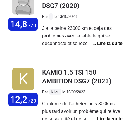
DSG7
(2020)
Par
le 13/10/2023
14,8
/20
J ai a peine 23000 km et deja des
problemes avec la tablette qui se
deconnecte et se reconnecte de facon
aleatoire,supprimant l utilisation de la
camera de recul,de la radio,du gps .et
la gene en cas de conduite de nuit
KAMIQ 1.5 TSI 150
avec l ecran qui s allume et s
AMBITION DSG7
(2023)
eteint...Reponse de skoda il faut
attendre la mise a jour sans date de
Par
Kilou
le 15/09/2023
prevue...
12,2
/20
Contente de l'acheter, puis 800kms
plus tard avoir un problème qui relève
de la sécurité et de la responsabilité
du constructeur puisqu'ils sont au