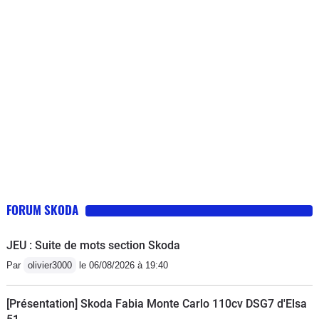
compteur Cokpit, intervention réussie,
mais voici que c'est du côté passager
que je commence à percevoir des
bruits énervants à la longue.Pas très
rassurant pour le futur surtout vu le prix
du véhicule.
FORUM SKODA
JEU : Suite de mots section Skoda
Par
olivier3000
le 06/08/2026 à 19:40
[Présentation] Skoda Fabia Monte Carlo 110cv DSG7 d'Elsa