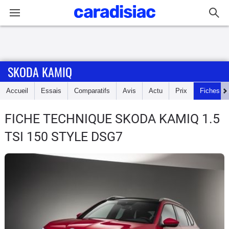
Connexion / Inscription
SKODA KAMIQ
Accueil
Accueil
Essais
Comparatifs
Avis
Actu
Prix
Fiches te
Actu
FICHE TECHNIQUE SKODA KAMIQ
1.5
Essais
TSI 150 STYLE DSG7
Guide
d'achat
Electriques
Utilitaires