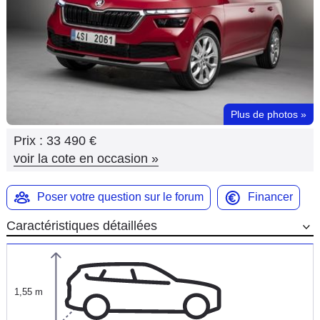
Flottes
Auto
Services
Forum
Plus de photos
»
Prix :
33 490 €
Moto
voir la cote en occasion
»
Marques
Poser votre question sur le forum
Financer
Caractéristiques détaillées
1,55 m