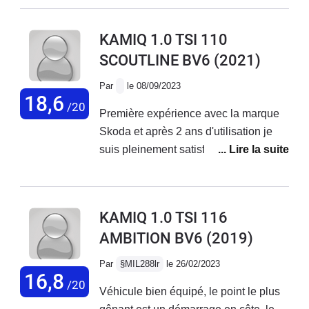
courant... J'ai un goût d'amertume et je
me sens chanceuse ce n'était pas un
KAMIQ 1.0 TSI 110
piéton.
SCOUTLINE BV6
(2021)
Par
le 08/09/2023
18,6
/20
Première expérience avec la marque
Skoda et après 2 ans d'utilisation je
suis pleinement satisfait de mon
véhicule, juste un petit regret que des
véhicules à ce prix là n'est pas de
GPS intégré, mais le kamiq n'a rien à
KAMIQ 1.0 TSI 116
envier à Volkswagen ou autre Audi
AMBITION BV6
(2019)
bien plus chère et finition inférieur.je
conseil vivement la marque Skoda.
Par
§MIL288lr
le 26/02/2023
16,8
/20
Véhicule bien équipé, le point le plus