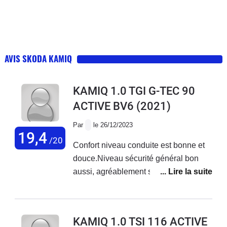
AVIS SKODA KAMIQ
KAMIQ 1.0 TGI G-TEC 90
ACTIVE BV6
(2021)
Par
le 26/12/2023
19,4
/20
Confort niveau conduite est bonne et
douce.Niveau sécurité général bon
aussi, agréablement surpris de cette
voiture autant par les finitions
esthétiques extérieurs qu’intérieur.Bon
juste les sièges qui sont un peu dure à
KAMIQ 1.0 TSI 116 ACTIVE
mon goût