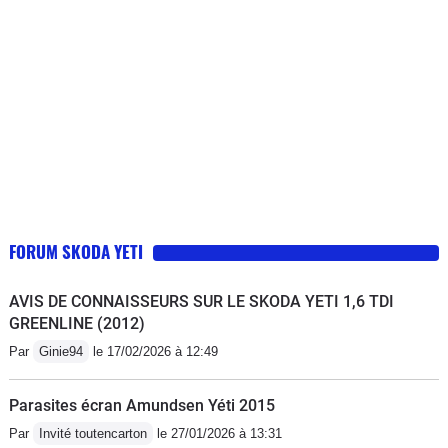
souplesse remarquable et de très
une voiture "facile" bien construite,
bonnes accélérations. Le systême 4x4
bien équipé, confortable et capable
s'enclenche automatiquement quand
(même en 2RM) de crapahuter dans
nécessaire et fait merveille sur route
les chemins grâce à une garde au sol
enneigées et chemins boueux.
bien étudié.
FORUM SKODA YETI
AVIS DE CONNAISSEURS SUR LE SKODA YETI 1,6 TDI
GREENLINE (2012)
Par
Ginie94
le 17/02/2026 à 12:49
Parasites écran Amundsen Yéti 2015
Par
Invité toutencarton
le 27/01/2026 à 13:31