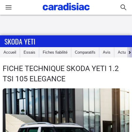
Connexion / Inscription
SKODA YETI
Accueil
Accueil
Essais
Fiches fiabilité
Comparatifs
Avis
Actu
Actu
FICHE TECHNIQUE SKODA YETI
1.2
Essais
TSI 105 ELEGANCE
Guide
d'achat
Electriques
Utilitaires