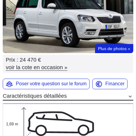
Flottes
Auto
Services
Forum
Plus de photos
»
Prix :
24 470 €
Moto
voir la cote en occasion
»
Marques
Poser votre question sur le forum
Financer
Caractéristiques détaillées
1,69 m