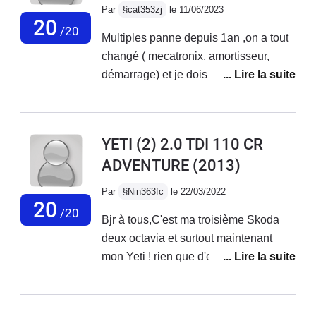
Par
§cat353zj
le 11/06/2023
20
/20
Multiples panne depuis 1an ,on a tout
changé ( mecatronix, amortisseur,
démarrage) et je dois changer
prochainement moteur ABS, plus de
tableau de bord numérique à part
niveau d'essence. PB de démarrage
YETI (2) 2.0 TDI 110 CR
malgré batterie ok et bloc Neiman
ADVENTURE
(2013)
changé, les Garagistes me
désespèrent ,ils ne résolvent pas les
Par
§Nin363fc
le 22/03/2022
pannes , en fait ne savent pas, c grave
20
/20
Bjr à tous,C'est ma troisième Skoda
de ne pas pouvoir une fois pour toute
deux octavia et surtout maintenant
réparer une voiture aujourd'hui !
mon Yeti ! rien que d'en parler j'ai les
Surtout que super moteur et je ne veux
larmes aux yeux ! j'ai jamais vu une
pas m'en séparer
voiture aussi solide ! je roule dans
mon pré j'ai roulé le bois que j'avais