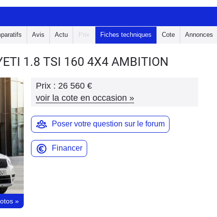
paratifs
Avis
Actu
Prix
Fiches techniques
Cote
Annonces
YETI
1.8 TSI 160 4X4 AMBITION
Prix :
26 560 €
voir la cote en occasion
»
Poser votre question sur le forum
Financer
hotos
»