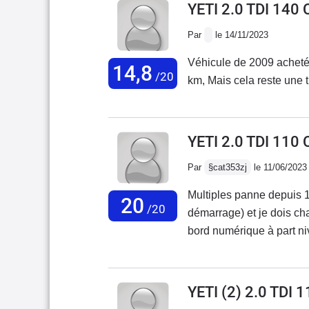
YETI 2.0 TDI 140
Par
le 14/11/2023
Véhicule de 2009 acheté en
14,8
/20
km, Mais cela reste une t
YETI 2.0 TDI 110
Par
§cat353zj
le 11/06/2023
Multiples panne depuis 1
20
/20
démarrage) et je dois c
bord numérique à part n
bloc Neiman changé, les 
pannes , en fait ne saven
réparer une voiture aujou
YETI (2) 2.0 TDI
m'en séparer