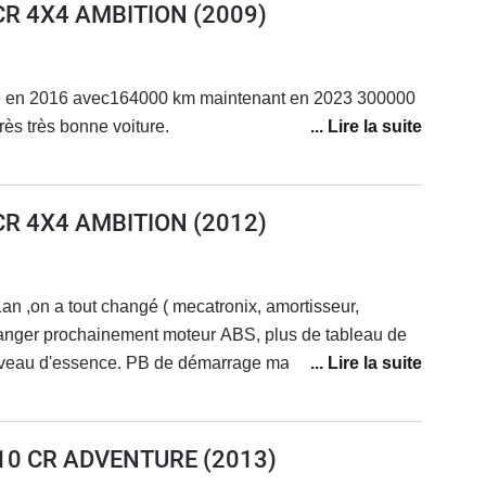
 CR 4X4 AMBITION
(2009)
 2016 avec164000 km maintenant en 2023 300000
rès très bonne voiture.
 CR 4X4 AMBITION
(2012)
an ,on a tout changé ( mecatronix, amortisseur,
hanger prochainement moteur ABS, plus de tableau de
iveau d'essence. PB de démarrage malgré batterie ok et
Garagistes me désespèrent ,ils ne résolvent pas les
t pas, c grave de ne pas pouvoir une fois pour toute
rd'hui ! Surtout que super moteur et je ne veux pas
 110 CR ADVENTURE
(2013)