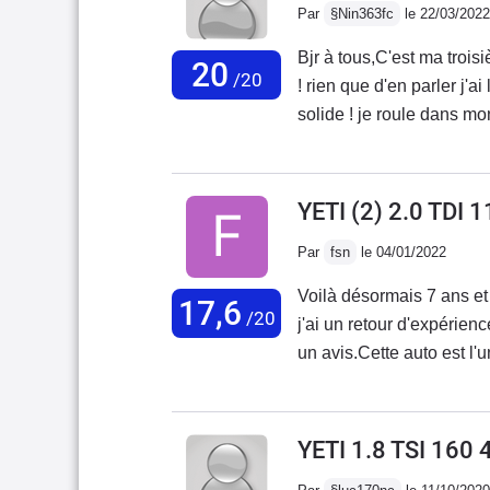
Par
§Nin363fc
le 22/03/2022
Bjr à tous,C'est ma troi
20
/20
! rien que d'en parler j'a
solide ! je roule dans mon 
et promenade, maman ador
personne âgée.J'ai emmen
et bien là rien aucune en
YETI (2) 2.0 TDI
voiture, à tous ceux qui 
Par
fsn
le 04/01/2022
aujourd'hui qu'ils feraien
preuves.je ne vais pas éc
Voilà désormais 7 ans e
17,6
payer le prix fort en al
/20
j'ai un retour d'expérienc
son ces voitures justeme
un avis.Cette auto est l'u
capables et moi je suis
+30 ans.Son look, typé p
pas l'embrayage ! que la 
raison pour laquelle il n
foncez.Christine utilisat
tord!!!!Non seulement il 
YETI 1.8 TSI 160
gabarit contenu (4,22m) o