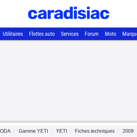
Utilitaires
Flottes auto
Services
Forum
Moto
Marqu
KODA
Gamme
YETI
YETI
Fiches techniques
2009