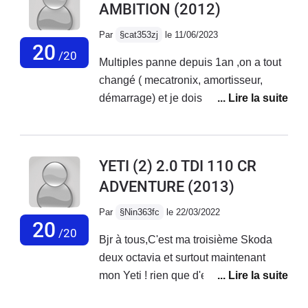
AMBITION
(2012)
Par
§cat353zj
le 11/06/2023
20
/20
Multiples panne depuis 1an ,on a tout
changé ( mecatronix, amortisseur,
démarrage) et je dois changer
prochainement moteur ABS, plus de
tableau de bord numérique à part
niveau d'essence. PB de démarrage
YETI (2) 2.0 TDI 110 CR
malgré batterie ok et bloc Neiman
ADVENTURE
(2013)
changé, les Garagistes me
désespèrent ,ils ne résolvent pas les
Par
§Nin363fc
le 22/03/2022
pannes , en fait ne savent pas, c grave
20
/20
Bjr à tous,C'est ma troisième Skoda
de ne pas pouvoir une fois pour toute
deux octavia et surtout maintenant
réparer une voiture aujourd'hui !
mon Yeti ! rien que d'en parler j'ai les
Surtout que super moteur et je ne veux
larmes aux yeux ! j'ai jamais vu une
pas m'en séparer