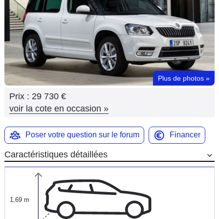
Flottes
Auto
Services
Forum
Plus de photos
»
Prix :
29 730 €
Moto
voir la cote en occasion
»
Marques
Poser votre question sur le forum
Financer
Caractéristiques détaillées
1,69 m