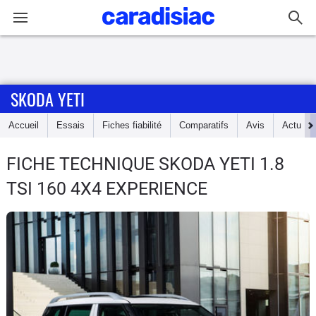
Connexion / Inscription
SKODA YETI
Accueil
Accueil
Essais
Fiches fiabilité
Comparatifs
Avis
Actu
Actu
FICHE TECHNIQUE SKODA YETI
1.8
Essais
TSI 160 4X4 EXPERIENCE
Guide
d'achat
Electriques
Utilitaires