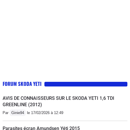
est tout simplement extraordinaire, une
risque. Bref, rien à lui reprocher, c'est
souplesse remarquable et de très
une voiture "facile" bien construite,
bonnes accélérations. Le systême 4x4
bien équipé, confortable et capable
s'enclenche automatiquement quand
(même en 2RM) de crapahuter dans
nécessaire et fait merveille sur route
les chemins grâce à une garde au sol
enneigées et chemins boueux.
bien étudié.
FORUM SKODA YETI
AVIS DE CONNAISSEURS SUR LE SKODA YETI 1,6 TDI
GREENLINE (2012)
Par
Ginie94
le 17/02/2026 à 12:49
Parasites écran Amundsen Yéti 2015