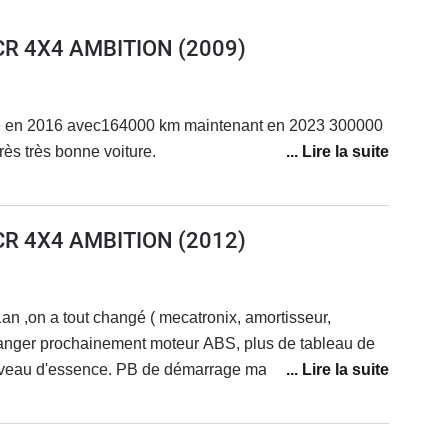
 CR 4X4 AMBITION
(2009)
 2016 avec164000 km maintenant en 2023 300000
rès très bonne voiture.
 CR 4X4 AMBITION
(2012)
an ,on a tout changé ( mecatronix, amortisseur,
hanger prochainement moteur ABS, plus de tableau de
iveau d'essence. PB de démarrage malgré batterie ok et
Garagistes me désespèrent ,ils ne résolvent pas les
t pas, c grave de ne pas pouvoir une fois pour toute
rd'hui ! Surtout que super moteur et je ne veux pas