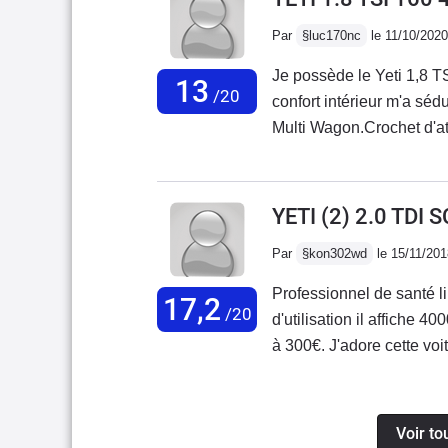
gabarit contenu (4,22m) o
Par
§luc170nc
le 11/10/2020
grâce au système Variofl
monospace.La motorisati
Je possède le Yeti 1,8 T
13
la boite 5 rapports est i
/20
confort intérieur m'a séd
ne pas jouer du levier e
Multi Wagon.Crochet d'at
son achat (à 22000km et 
passagers très à l'aise. 
Défaut commun à tous les d
avec son moteur. A 1520
pourtant opté pour la boite
du moteur. On aurait du 
YETI (2) 2.0 TDI 
c'est une voiture "facile"
bidon de 5L tous les 50
(même en 2RM) de crapah
Par
§kon302wd
le 15/11/201
TSI de 2011 à 2013. Suive
étudié.
les autres pièces d'usure
Professionnel de santé li
17,2
/20
d'utilisation il affiche 
à 300€. J'adore cette voit
chemins que sur autorout
TDI de VAG est tout sim
de très bonnes accéléra
Voir to