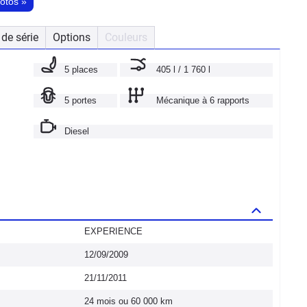
hotos
»
de série
Options
Couleurs
5 places
405 l / 1 760 l
5 portes
Mécanique à 6 rapports
Diesel
EXPERIENCE
12/09/2009
21/11/2011
24 mois ou 60 000 km