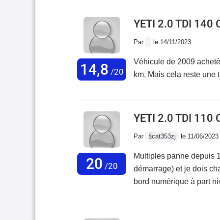
YETI 2.0 TDI 140
Par
le 14/11/2023
Véhicule de 2009 acheté en
14,8
/20
km, Mais cela reste une t
YETI 2.0 TDI 110
Par
§cat353zj
le 11/06/2023
Multiples panne depuis 1
20
/20
démarrage) et je dois c
bord numérique à part n
bloc Neiman changé, les 
pannes , en fait ne saven
réparer une voiture aujou