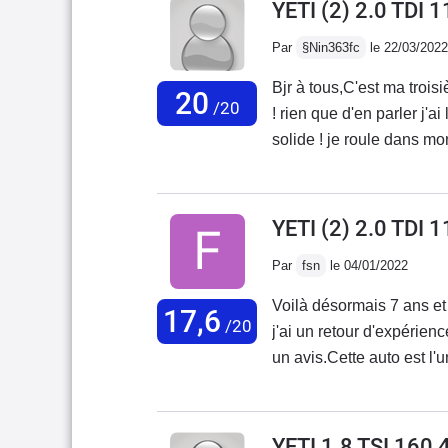
YETI (2) 2.0 TDI
m'en séparer
Par
§Nin363fc
le 22/03/2022
Bjr à tous,C'est ma troi
20
/20
! rien que d'en parler j'a
solide ! je roule dans mon 
et promenade, maman ador
personne âgée.J'ai emmen
et bien là rien aucune en
YETI (2) 2.0 TDI
voiture, à tous ceux qui 
Par
fsn
le 04/01/2022
aujourd'hui qu'ils feraien
preuves.je ne vais pas éc
Voilà désormais 7 ans e
17,6
payer le prix fort en al
/20
j'ai un retour d'expérienc
son ces voitures justeme
un avis.Cette auto est l'u
capables et moi je suis
+30 ans.Son look, typé p
pas l'embrayage ! que la 
raison pour laquelle il n
foncez.Christine utilisat
tord!!!!Non seulement il 
YETI 1.8 TSI 160