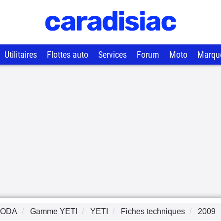
Utilitaires
Flottes auto
Services
Forum
Moto
Marqu
KODA
Gamme
YETI
YETI
Fiches techniques
2009