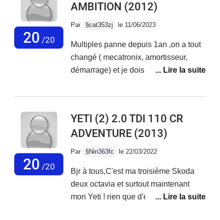
AMBITION
(2012)
Par
§cat353zj
le 11/06/2023
20
/20
Multiples panne depuis 1an ,on a tout
changé ( mecatronix, amortisseur,
démarrage) et je dois changer
prochainement moteur ABS, plus de
tableau de bord numérique à part
niveau d'essence. PB de démarrage
YETI (2) 2.0 TDI 110 CR
malgré batterie ok et bloc Neiman
ADVENTURE
(2013)
changé, les Garagistes me
désespèrent ,ils ne résolvent pas les
Par
§Nin363fc
le 22/03/2022
pannes , en fait ne savent pas, c grave
20
/20
Bjr à tous,C'est ma troisième Skoda
de ne pas pouvoir une fois pour toute
deux octavia et surtout maintenant
réparer une voiture aujourd'hui !
mon Yeti ! rien que d'en parler j'ai les
Surtout que super moteur et je ne veux
larmes aux yeux ! j'ai jamais vu une
pas m'en séparer