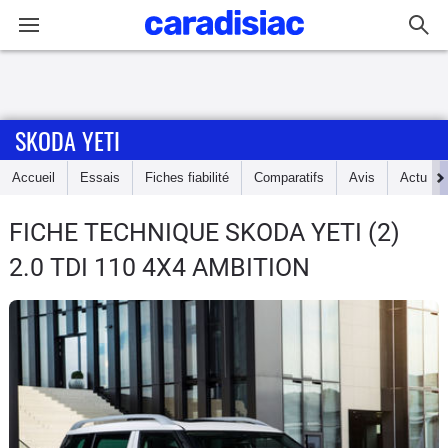
Connexion / Inscription
SKODA YETI
Accueil
Accueil
Essais
Fiches fiabilité
Comparatifs
Avis
Actu
Actu
FICHE TECHNIQUE SKODA YETI
(2)
Essais
2.0 TDI 110 4X4 AMBITION
Guide
d'achat
Electriques
Utilitaires