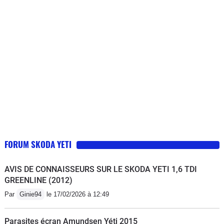
est tout simplement extraordinaire, une
risque. Bref, rien à lui reprocher, c'est
souplesse remarquable et de très
une voiture "facile" bien construite,
bonnes accélérations. Le systême 4x4
bien équipé, confortable et capable
s'enclenche automatiquement quand
(même en 2RM) de crapahuter dans
nécessaire et fait merveille sur route
les chemins grâce à une garde au sol
enneigées et chemins boueux.
bien étudié.
FORUM SKODA YETI
AVIS DE CONNAISSEURS SUR LE SKODA YETI 1,6 TDI
GREENLINE (2012)
Par
Ginie94
le 17/02/2026 à 12:49
Parasites écran Amundsen Yéti 2015