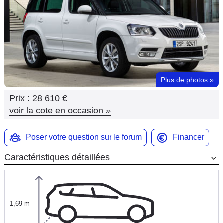
Flottes
Auto
Services
Forum
Plus de photos
»
Prix :
28 610 €
Moto
voir la cote en occasion
»
Marques
Poser votre question sur le forum
Financer
Caractéristiques détaillées
1,69 m