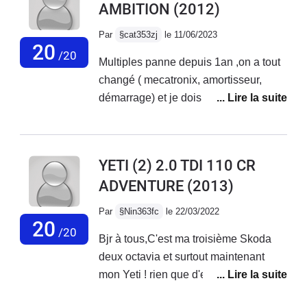
AMBITION
(2012)
Par
§cat353zj
le 11/06/2023
20
/20
Multiples panne depuis 1an ,on a tout
changé ( mecatronix, amortisseur,
démarrage) et je dois changer
prochainement moteur ABS, plus de
tableau de bord numérique à part
niveau d'essence. PB de démarrage
YETI (2) 2.0 TDI 110 CR
malgré batterie ok et bloc Neiman
ADVENTURE
(2013)
changé, les Garagistes me
désespèrent ,ils ne résolvent pas les
Par
§Nin363fc
le 22/03/2022
pannes , en fait ne savent pas, c grave
20
/20
Bjr à tous,C'est ma troisième Skoda
de ne pas pouvoir une fois pour toute
deux octavia et surtout maintenant
réparer une voiture aujourd'hui !
mon Yeti ! rien que d'en parler j'ai les
Surtout que super moteur et je ne veux
larmes aux yeux ! j'ai jamais vu une
pas m'en séparer