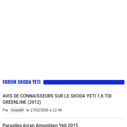
est tout simplement extraordinaire, une
risque. Bref, rien à lui reprocher, c'est
souplesse remarquable et de très
une voiture "facile" bien construite,
bonnes accélérations. Le systême 4x4
bien équipé, confortable et capable
s'enclenche automatiquement quand
(même en 2RM) de crapahuter dans
nécessaire et fait merveille sur route
les chemins grâce à une garde au sol
enneigées et chemins boueux.
bien étudié.
FORUM SKODA YETI
AVIS DE CONNAISSEURS SUR LE SKODA YETI 1,6 TDI
GREENLINE (2012)
Par
Ginie94
le 17/02/2026 à 12:49
Parasites écran Amundsen Yéti 2015