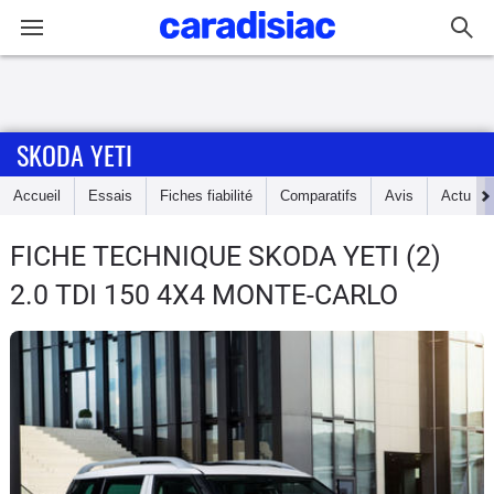
Connexion / Inscription
SKODA YETI
Accueil
Accueil
Essais
Fiches fiabilité
Comparatifs
Avis
Actu
Actu
FICHE TECHNIQUE SKODA YETI
(2)
Essais
2.0 TDI 150 4X4 MONTE-CARLO
Guide
d'achat
Electriques
Utilitaires