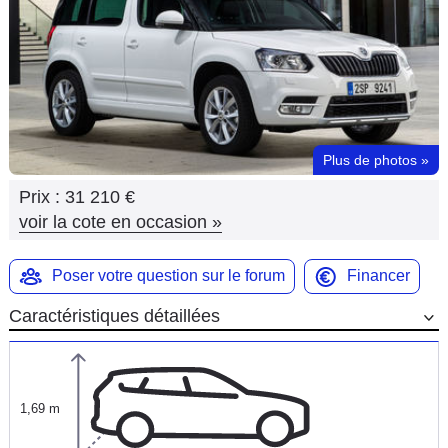
Flottes
Auto
Services
Forum
Plus de photos
»
Prix :
31 210 €
Moto
voir la cote en occasion
»
Marques
Poser votre question sur le forum
Financer
Caractéristiques détaillées
1,69 m