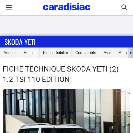
Connexion / Inscription
SKODA YETI
Accueil
Accueil
Essais
Fiches fiabilité
Comparatifs
Avis
Actu
Actu
FICHE TECHNIQUE SKODA YETI
(2)
Essais
1.2 TSI 110 EDITION
Guide
d'achat
Electriques
Utilitaires