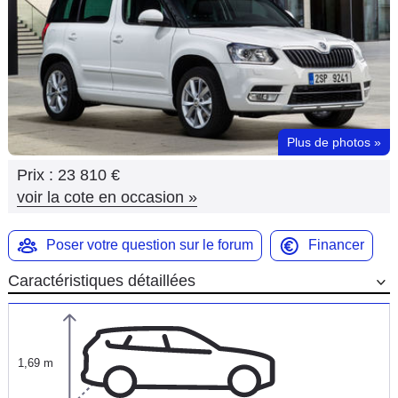
Flottes
Auto
Services
Forum
Plus de photos
»
Prix :
23 810 €
Moto
voir la cote en occasion
»
Marques
Poser votre question sur le forum
Financer
Caractéristiques détaillées
1,69 m