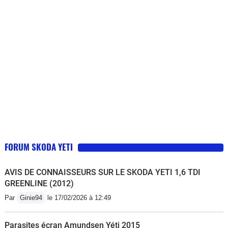
est tout simplement extraordinaire, une
risque. Bref, rien à lui reprocher, c'est
souplesse remarquable et de très
une voiture "facile" bien construite,
bonnes accélérations. Le systême 4x4
bien équipé, confortable et capable
s'enclenche automatiquement quand
(même en 2RM) de crapahuter dans
nécessaire et fait merveille sur route
les chemins grâce à une garde au sol
enneigées et chemins boueux.
bien étudié.
FORUM SKODA YETI
AVIS DE CONNAISSEURS SUR LE SKODA YETI 1,6 TDI
GREENLINE (2012)
Par
Ginie94
le 17/02/2026 à 12:49
Parasites écran Amundsen Yéti 2015