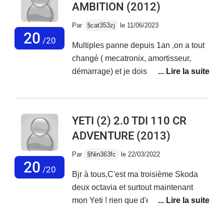
AMBITION
(2012)
Par
§cat353zj
le 11/06/2023
20
/20
Multiples panne depuis 1an ,on a tout
changé ( mecatronix, amortisseur,
démarrage) et je dois changer
prochainement moteur ABS, plus de
tableau de bord numérique à part
niveau d'essence. PB de démarrage
YETI (2) 2.0 TDI 110 CR
malgré batterie ok et bloc Neiman
ADVENTURE
(2013)
changé, les Garagistes me
désespèrent ,ils ne résolvent pas les
Par
§Nin363fc
le 22/03/2022
pannes , en fait ne savent pas, c grave
20
/20
Bjr à tous,C'est ma troisième Skoda
de ne pas pouvoir une fois pour toute
deux octavia et surtout maintenant
réparer une voiture aujourd'hui !
mon Yeti ! rien que d'en parler j'ai les
Surtout que super moteur et je ne veux
larmes aux yeux ! j'ai jamais vu une
pas m'en séparer