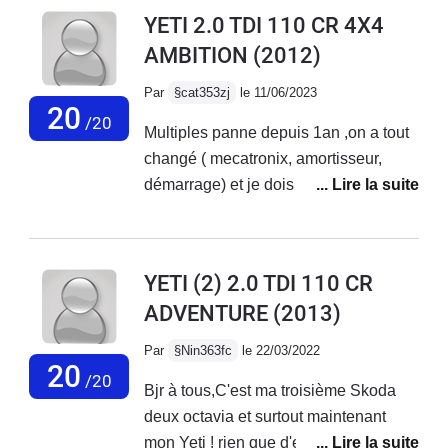
YETI 2.0 TDI 110 CR 4X4
AMBITION
(2012)
Par
§cat353zj
le 11/06/2023
20
/20
Multiples panne depuis 1an ,on a tout
changé ( mecatronix, amortisseur,
démarrage) et je dois changer
prochainement moteur ABS, plus de
tableau de bord numérique à part
niveau d'essence. PB de démarrage
YETI (2) 2.0 TDI 110 CR
malgré batterie ok et bloc Neiman
ADVENTURE
(2013)
changé, les Garagistes me
désespèrent ,ils ne résolvent pas les
Par
§Nin363fc
le 22/03/2022
pannes , en fait ne savent pas, c grave
20
/20
Bjr à tous,C'est ma troisième Skoda
de ne pas pouvoir une fois pour toute
deux octavia et surtout maintenant
réparer une voiture aujourd'hui !
mon Yeti ! rien que d'en parler j'ai les
Surtout que super moteur et je ne veux