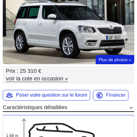
Flottes
Auto
Services
Forum
Plus de photos
»
Moto
Prix :
25 310 €
Marques
voir la cote en occasion
»
Poser votre question sur le forum
Financer
Caractéristiques détaillées
1,69 m