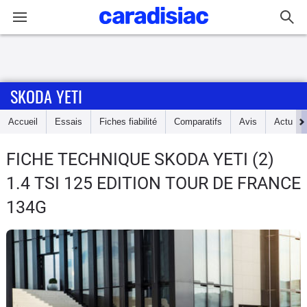
Connexion / Inscription
SKODA YETI
Accueil
Accueil
Essais
Fiches fiabilité
Comparatifs
Avis
Actu
Actu
FICHE TECHNIQUE SKODA YETI
(2)
Essais
1.4 TSI 125 EDITION TOUR DE FRANCE
Guide
134G
d'achat
Electriques
Utilitaires