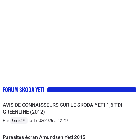
est tout simplement extraordinaire, une
risque. Bref, rien à lui reprocher, c'est
souplesse remarquable et de très
une voiture "facile" bien construite,
bonnes accélérations. Le systême 4x4
bien équipé, confortable et capable
s'enclenche automatiquement quand
(même en 2RM) de crapahuter dans
nécessaire et fait merveille sur route
les chemins grâce à une garde au sol
enneigées et chemins boueux.
bien étudié.
FORUM SKODA YETI
AVIS DE CONNAISSEURS SUR LE SKODA YETI 1,6 TDI
GREENLINE (2012)
Par
Ginie94
le 17/02/2026 à 12:49
Parasites écran Amundsen Yéti 2015