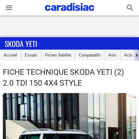
Connexion / Inscription
SKODA YETI
Accueil
Accueil
Essais
Fiches fiabilité
Comparatifs
Avis
Actu
Actu
FICHE TECHNIQUE SKODA YETI
(2)
Essais
2.0 TDI 150 4X4 STYLE
Guide
d'achat
Electriques
Utilitaires