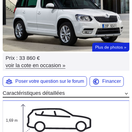
Flottes
Auto
Services
Forum
Plus de photos
»
Prix :
33 860 €
Moto
voir la cote en occasion
»
Marques
Poser votre question sur le forum
Financer
Caractéristiques détaillées
1,69 m