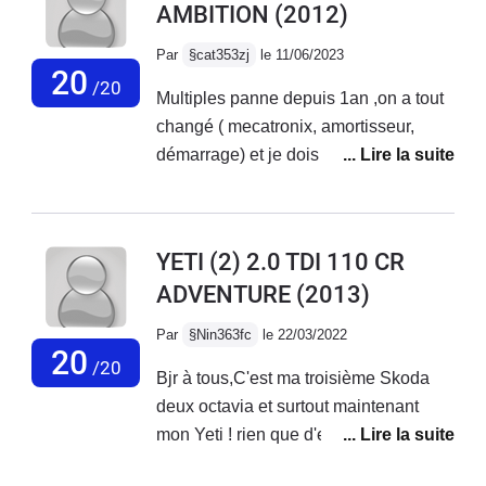
AMBITION
(2012)
Par
§cat353zj
le 11/06/2023
20
/20
Multiples panne depuis 1an ,on a tout
changé ( mecatronix, amortisseur,
démarrage) et je dois changer
prochainement moteur ABS, plus de
tableau de bord numérique à part
niveau d'essence. PB de démarrage
YETI (2) 2.0 TDI 110 CR
malgré batterie ok et bloc Neiman
ADVENTURE
(2013)
changé, les Garagistes me
désespèrent ,ils ne résolvent pas les
Par
§Nin363fc
le 22/03/2022
pannes , en fait ne savent pas, c grave
20
/20
Bjr à tous,C'est ma troisième Skoda
de ne pas pouvoir une fois pour toute
deux octavia et surtout maintenant
réparer une voiture aujourd'hui !
mon Yeti ! rien que d'en parler j'ai les
Surtout que super moteur et je ne veux
larmes aux yeux ! j'ai jamais vu une
pas m'en séparer