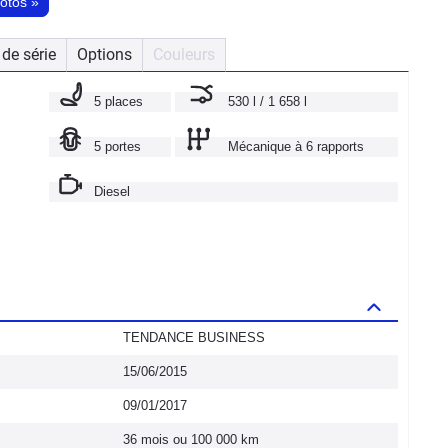
hotos
»
de série
Options
Couleurs
5 places
530 l / 1 658 l
5 portes
Mécanique à 6 rapports
Diesel
TENDANCE BUSINESS
15/06/2015
09/01/2017
36 mois ou 100 000 km