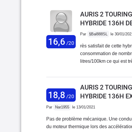
AURIS 2 TOURING
HYBRIDE 136H D
Par
§Bal888SL
le 30/01/202
16,6
/20
rès satisfait de cette hyb
consommation de nombreu
litres/100km ce qui est t
avec 2 enfants et des aff
je n'ai eu AUCUN soucis.
Toyota classique + plaqu
AURIS 2 TOURING
voiture a quelques petit
18,8
HYBRIDE 136H E
/20
sur autoroute. La voitur
connaisse parfois la rais
Par
Nar1955
le 13/01/2021
niveau. Barres de toit To
Pas de problème mécanique. Une conduite très agréable quand on s'est habitué au ronflement
s'adapte à ces Barres, en
du moteur thermique lors des accélératio
conclure nous sommes tr