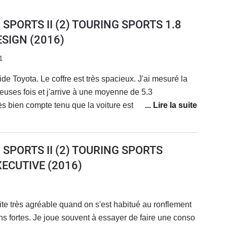
 SPORTS II (2) TOURING SPORTS 1.8
ESIGN
(2016)
1
ride Toyota. Le coffre est très spacieux. J'ai mesuré la
ses fois et j'arrive à une moyenne de 5.3
rès bien compte tenu que la voiture est souvent chargée
aires. Coté fiabilité, après 4 ans et presque 100 000 km,
 Je n'ai rien dépensé en dehors des frais d'entretien
ette et disques à 70 000km ce qui est normal. Sinon la
 SPORTS II (2) TOURING SPORTS
s défauts :Le moteur mouline dans les montées, surtout
XECUTIVE
(2016)
e sonne et bip de facons agaçante sans que l'on
on. Bip de recul très gênant. Gps constructeur pas au
yota très larges: quasiment aucun coffre de toit ne
 dehors du coffre de toit Toyota qui est cher.Pour
ns fortes. Je joue souvent à essayer de faire une conso
ès satisfaits et je recommande grandement cette