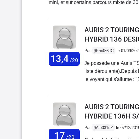
mini, et sur certains parcours mixte de 30
voiture en model hybride
Une bonne tenue de route, même par grand
C5 phase II HDI automatique 135 Cv à l'
le confort et le côté pratique de cette d
AURIS 2 TOURING
meilleurs voitures que j'ai pu avoir depu
HYBRID 136 DES
Par
§Pro486JC
le 01/09/202
13,4
/20
Je possède une Auris T
liste déroulante).Depuis
le voyant qui s'allume : 
faire avancer ou reculer
réparation : changement
9 jours après. 2ème rem
AURIS 2 TOURING
voiture du 9 mars jusqu'
HYBRIDE 136H 
liés aux essais du garag
trouvé la cause : probl
Par
§Ale031sZ
le 07/12/201
17
nouveau la même panne.
/20