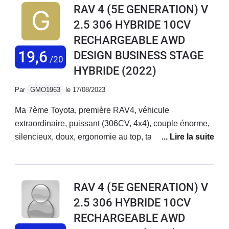
RAV 4 (5E GENERATION) V
de boutons sur le volant
2.5 306 HYBRIDE 10CV
RECHARGEABLE AWD
19,6
DESIGN BUSINESS STAGE
/20
HYBRIDE
(2022)
Par
GMO1963
le 17/08/2023
Ma 7ème Toyota, première RAV4, véhicule
extraordinaire, puissant (306CV, 4x4), couple énorme,
silencieux, doux, ergonomie au top, tableau de bord
bien étudié, complet et classieux, fiabilité légendaire
de Toyota, aucun ressenti d'à-coup lorsque le moteur
se met en marche, fonction hybride vraiment bien
RAV 4 (5E GENERATION) V
étudiée et efficace, autonomie électrique parfaite,
2.5 306 HYBRIDE 10CV
consommation basse pour un véhicule de deux tonnes,
RECHARGEABLE AWD
etc... Esthétique générale au top. Il est vrai que