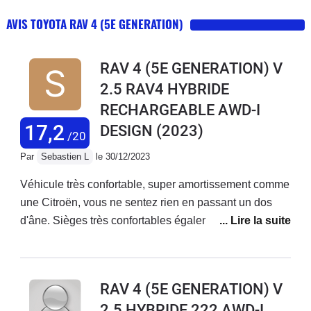
AVIS TOYOTA RAV 4 (5E GENERATION)
RAV 4 (5E GENERATION) V
2.5 RAV4 HYBRIDE
RECHARGEABLE AWD-I
17,2
DESIGN
(2023)
/20
Par
Sebastien L
le 30/12/2023
Véhicule très confortable, super amortissement comme
une Citroën, vous ne sentez rien en passant un dos
d'âne. Sièges très confortables également. Tableau de
bord basique avec grand manque de design mais très
bonne finition avec plastique d'excellente
facture.Véhicule très bien insonorisé mais le moteur
RAV 4 (5E GENERATION) V
peut gronder fort si vous le solliciter pour
2.5 HYBRIDE 222 AWD-I
doubler.Beaucoup de puissance qui sécurise