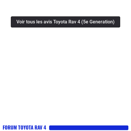
gelés. Confortable sur les longs trajets et en ville
(absorbe bien les dos d'âne).Très grand coffre, qu'on
peut charger en hauteur sans perte de visibilité arrière
Voir tous les avis Toyota Rav 4 (5e Generation)
grâce au rétroviseur/caméra. Beaucoup plus agile que
la version IV.Le régulateur adaptatif est un régal même
à faible vitesse, ideal dans les bouchons.
FORUM TOYOTA RAV 4