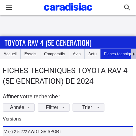
Connexion / Inscription
TOYOTA RAV 4 (5E GENERATION)
Accueil
Accueil
Essais
Comparatifs
Avis
Actu
Fiches technique
Actu
FICHES TECHNIQUES TOYOTA RAV 4
Essais
(5E GENERATION) DE 2024
Guide
d'achat
Affiner votre recherche :
Année
Filtrer
Trier
Electriques
Versions
Utilitaires
V (2) 2.5 222 AWD-I GR SPORT