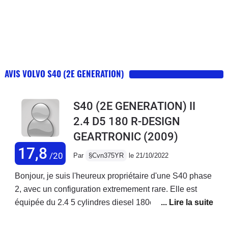
AVIS VOLVO S40 (2E GENERATION)
S40 (2E GENERATION) II
2.4 D5 180 R-DESIGN
GEARTRONIC
(2009)
17,8
/20
Par
§Cvn375YR
le 21/10/2022
Bonjour, je suis l'heureux propriétaire d'une S40 phase
2, avec un configuration extremement rare. Elle est
équipée du 2.4 5 cylindres diesel 180ch (D5), en boite
auto (geartronic).N'ayant jamais vu d'avis sur ce