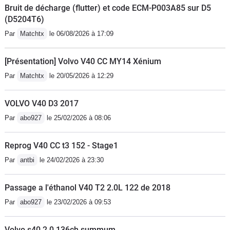
Jamais conduit une voiture aussi
Bruit de décharge (flutter) et code ECM-P003A85 sur D5
dangereuse. S40 td testé pendant 3
(D5204T6)
ans, verdict : aucune pitié pour celui
Par
Matchtx
le 06/08/2026 à 17:09
qui vend ce truc comme une voiture
[Présentation] Volvo V40 CC MY14 Xénium
Par
Matchtx
le 20/05/2026 à 12:29
VOLVO V40 D3 2017
Par
abo927
le 25/02/2026 à 08:06
Reprog V40 CC t3 152 - Stage1
Par
antbi
le 24/02/2026 à 23:30
Passage a l'éthanol V40 T2 2.0L 122 de 2018
Par
abo927
le 23/02/2026 à 09:53
Volvo s40 2.0 136ch summum