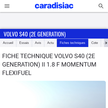
Connexion / Inscription
VOLVO S40 (2E GENERATION)
Accueil
Accueil
Essais
Avis
Actu
Fiches techniques
Cote
An
Actu
FICHE TECHNIQUE VOLVO S40 (2E
Essais
GENERATION)
II 1.8 F MOMENTUM
Guide
FLEXIFUEL
d'achat
Electriques
Utilitaires