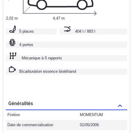
2,02 m
4,47 m
5 places
404 l / 883 l
4 portes
Mécanique à 5 rapports
Bicarburation essence bioéthanol
Généralités
Finition
MOMENTUM
Date de commercialisation
01/05/2006