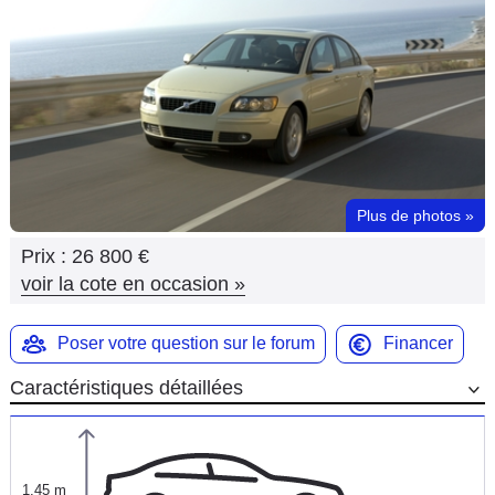
Flottes
Auto
Services
Forum
Plus de photos
»
Moto
Prix :
26 800 €
Marques
voir la cote en occasion
»
Poser votre question sur le forum
Financer
Caractéristiques détaillées
1,45 m