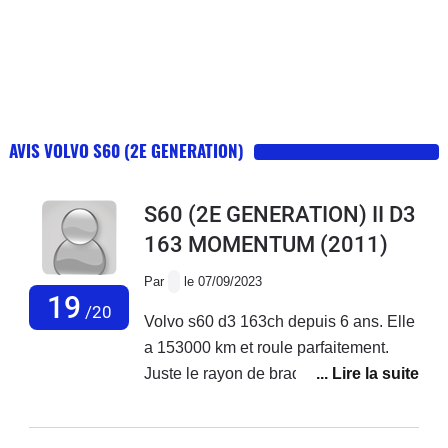
AVIS VOLVO S60 (2E GENERATION)
S60 (2E GENERATION) II D3
163 MOMENTUM
(2011)
Par
le 07/09/2023
19
/20
Volvo s60 d3 163ch depuis 6 ans. Elle
a 153000 km et roule parfaitement.
Juste le rayon de braquage est trop
court. Difficile à manœuvrer.Je
consomme 5,1l/100km ce qui est très