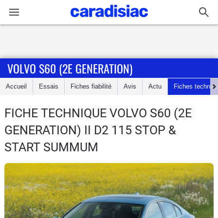
Connexion / Inscription
VOLVO S60 (2E GENERATION)
Accueil
Accueil
Essais
Fiches fiabilité
Avis
Actu
Fiches techniq
Actu
FICHE TECHNIQUE VOLVO S60 (2E
Essais
GENERATION)
II D2 115 STOP &
Guide
START SUMMUM
d'achat
Electriques
Utilitaires