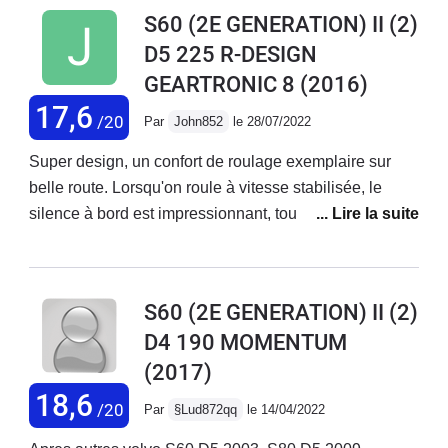
correcte. Elle est à la puissante et
S60 (2E GENERATION) II (2)
confortable. Le moteur 5 cylindres est
D5 225 R-DESIGN
agréable. On peut réaliser l’entretien
GEARTRONIC 8
(2016)
soi même sans difficulté. Je
recommande ce véhicule !
17,6
/20
Par
John852
le 28/07/2022
Super design, un confort de roulage exemplaire sur
belle route. Lorsqu'on roule à vitesse stabilisée, le
silence à bord est impressionnant, tout comme le
plaisir de conduite. Qualité de fabrication et de finition,
matériaux de haute facture. Les équipements et
options sont gigantesques. On sent la solidité, la
S60 (2E GENERATION) II (2)
sécurité, la sérénité dans cette voiture. On se sent à
D4 190 MOMENTUM
l'aise, aucune fatigue lors des longs trajets. Si vous
(2017)
aimez les équipements audio de qualité, vous serez
servi, le son est vraiment terrible!La taille du coffre
18,6
/20
Par
§Lud872qq
le 14/04/2022
insuffisante. Pas de roue de secours. Hormis les feux
bi xénon, il n'y a aucun feux à led. Le confort sur