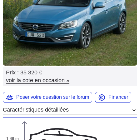
Flottes
Auto
Services
Forum
Moto
Prix :
35 320 €
Marques
voir la cote en occasion
»
Poser votre question sur le forum
Financer
Caractéristiques détaillées
1,48 m