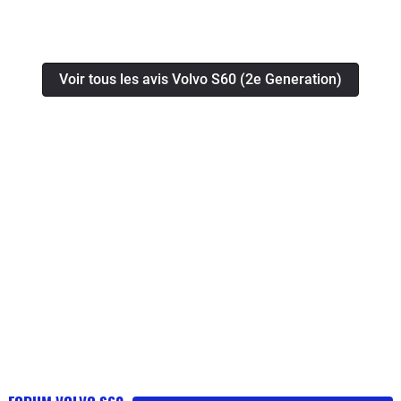
Parfait.Essence, boîte automatique.Spacieuse,
silencieuse.Sièges mi-tissu, mi-cuir.volant, console,
habillage alu très agréable.Gantes alu 18 pouces.Je la
Voir tous les avis Volvo S60 (2e Generation)
conseille à deux cent pour cent.Une mention
particulière pour la concession d'Orléans où je l'ai
acheté.Excellent accueil, explications parfaites pour la
descriptions de la voiture.