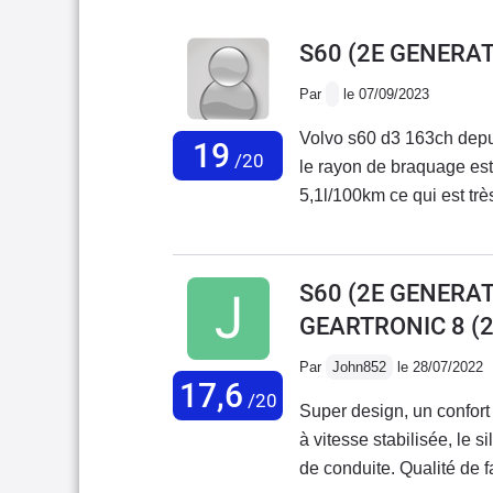
S60 (2E GENERA
Par
le 07/09/2023
Volvo s60 d3 163ch depui
19
/20
le rayon de braquage est
5,1l/100km ce qui est très
moteur 5 cylindres est ag
difficulté. Je recommande
S60 (2E GENERATI
GEARTRONIC 8
(2
Par
John852
le 28/07/2022
17,6
/20
Super design, un confort
à vitesse stabilisée, le 
de conduite. Qualité de f