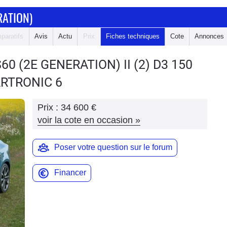
RATION)
paratifs
Avis
Actu
Prix
Fiches techniques
Cote
Annonces
S60 (2E GENERATION)
II (2) D3 150
ARTRONIC 6
Prix :
34 600 €
voir la cote en occasion
»
Poser votre question sur le forum
Financer