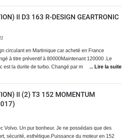
uotidien.Bruit de vent et du roulement leger comme sur
équipement est juste moyen, notamment il me manque un
 S80II etait meux insonorisé.
d'eau, l'indicateur feux et codes et enfin il n'y a pas de
ION) II D3 163 R-DESIGN GEARTRONIC
ttes, qui est un élément de sécurité...Bilan largement
qui concerne la fiabilité.Je reprendrai volontiers une
22
n circulant en Martinique car acheté en France
angé à titre préventif à 80000Maintenant 120000 .Le
c est la durite de turbo. Changé par mes soins.L
ien ici en MartiniqueCar le concessionnaire Volvo
efuse de faire l entretien car ce véhicule a été
les garagistes MIDAS SPEEDY renonce en ce qui
ION) II (2) T3 152 MOMENTUM
urs etc..Alors résultats des courses je fais tout moi
017)
isseurs freins vidange etc..et la voiture est nickel.
 ces routes sinueuses.et voiture encore comme neuve.
c Volvo. Un pur bonheur. Je ne possédais que des
ort, sécurité, esthétique.Puissance du moteur en 152