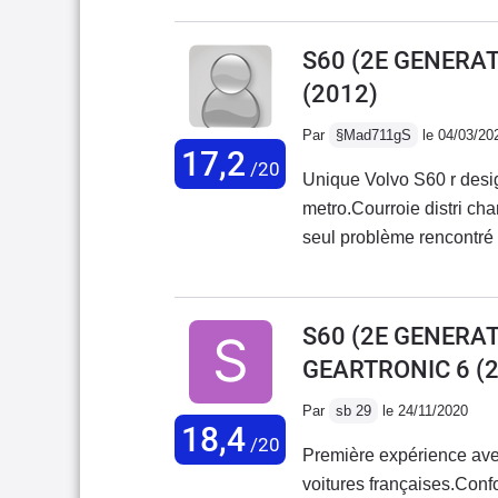
ideal pour mes trajets q
trouve un peu raide. L'
une voiture française, la
indicateur de température 
S60 (2E GENERAT
témoin d'usure des plaque
(2012)
favorable, surtout en ce 
Volvo...
Par
§Mad711gS
le 04/03/20
17,2
/20
Unique Volvo S60 r desig
metro.Courroie distri ch
seul problème rencontré 
inconvénient est l entret
MARTINIQUE AUTOMOBILE r
acheté en France.Tous 
S60 (2E GENERAT
concerne freins amortisse
GEARTRONIC 6
(2
même avec succès. 4 amort
VoilàUn vrai plaisir sur
Par
sb 29
le 24/11/2020
18,4
/20
Première expérience ave
voitures françaises.Conf