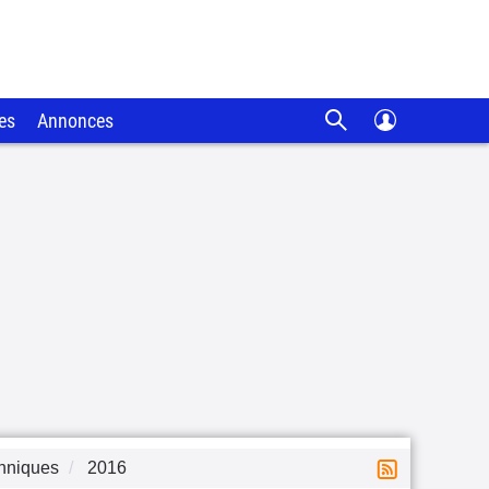
es
Annonces
chniques
2016