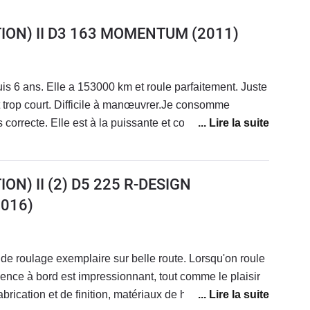
TION) II D3 163 MOMENTUM
(2011)
s 6 ans. Elle a 153000 km et roule parfaitement. Juste
 trop court. Difficile à manœuvrer.Je consomme
 correcte. Elle est à la puissante et confortable. Le
réable. On peut réaliser l’entretien soi même sans
 ce véhicule !
ON) II (2) D5 225 R-DESIGN
016)
 de roulage exemplaire sur belle route. Lorsqu'on roule
silence à bord est impressionnant, tout comme le plaisir
abrication et de finition, matériaux de haute facture. Les