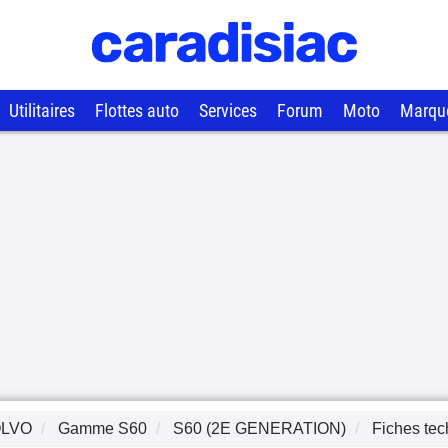
Utilitaires
Flottes auto
Services
Forum
Moto
Marqu
LVO
Gamme
S60
S60 (2E GENERATION)
Fiches te