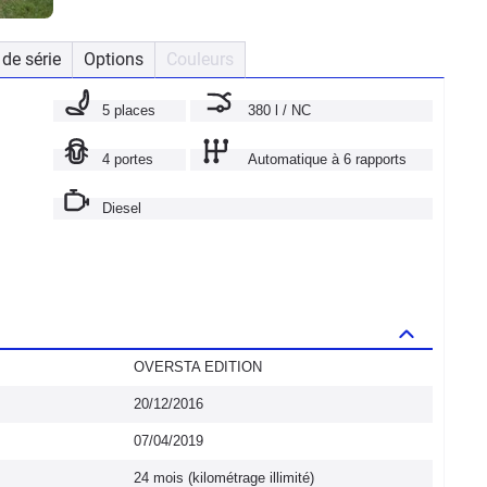
de série
Options
Couleurs
5 places
380 l / NC
4 portes
Automatique à 6 rapports
Diesel
OVERSTA EDITION
20/12/2016
07/04/2019
24 mois (kilométrage illimité)