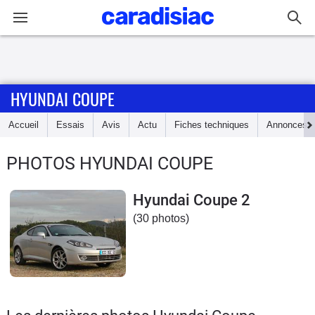
Connexion / Inscription
HYUNDAI COUPE
Accueil
Accueil
Essais
Avis
Actu
Fiches techniques
Annonces
Actu
PHOTOS HYUNDAI COUPE
Essais
Hyundai Coupe 2
Guide
(30 photos)
d'achat
Electriques
Utilitaires