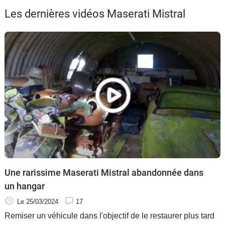
Flottes
Les dernières vidéos Maserati Mistral
Auto
Services
Forum
Moto
Marques
Une rarissime Maserati Mistral abandonnée dans
un hangar
Le 25/03/2024
17
Remiser un véhicule dans l'objectif de le restaurer plus tard