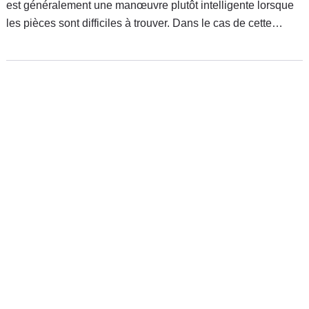
est généralement une manœuvre plutôt intelligente lorsque
les pièces sont difficiles à trouver. Dans le cas de cette
Maserati Mistral, le défi de la restauration semble avoir
dépassé le champ d'action du propriétaire avec un projet
vraisemblablement abandonné.