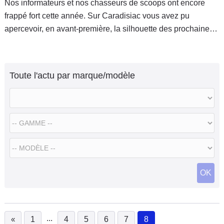
Nos informateurs et nos chasseurs de scoops ont encore
frappé fort cette année. Sur Caradisiac vous avez pu
apercevoir, en avant-première, la silhouette des prochaines
grosses sorties. La naissance de News auto (qui fête sa
première année
Toute l'actu par marque/modèle
OK
...
«
1
4
5
6
7
8