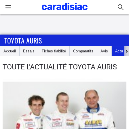
Connexion / Inscription
TOYOTA AURIS
Accueil
Accueil
Essais
Fiches fiabilité
Comparatifs
Avis
Actu
Actu
TOUTE L'ACTUALITÉ TOYOTA AURIS
Essais
Guide
d'achat
Electriques
Utilitaires