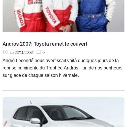
Flottes
Auto
Services
Forum
Andros 2007: Toyota remet le couvert
Le 23/11/2006
0
Moto
André Lecondé nous avertissait voilà quelques jours de la
reprise imminente du Trophée Andros, l'un de nos bonheurs
Marques
sur glace de chaque saison hivernale.