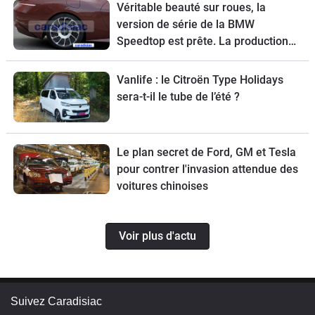
Véritable beauté sur roues, la
version de série de la BMW
Speedtop est prête. La production
de ce break de chasse sera limitée à
70 exemplaires.
Vanlife : le Citroën Type Holidays
sera-t-il le tube de l’été ?
Le plan secret de Ford, GM et Tesla
pour contrer l'invasion attendue des
voitures chinoises
Voir plus d'actu
Suivez Caradisiac