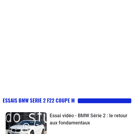
voiture de tout les jours(mode confort)et son
quelques années.Que du bonheur.La prise USB est très mal
côté joueuse (mode sport,ou sport+; la
disposée et obligé a se contorsionner. Heureusement que le
mienne est une propulsion.).La boite 8 est
système Harmann Kardon possède un disque dur de 20Go et
un régal et son 6 en ligne est top avec une
limite l'usage de cette prise.
sonorité superbe grâce au silencieux M
performance(seule modif).Je peux vous dire
que je suis parti pour la garder le plus
longtemps possible!
ESSAIS BMW SERIE 2 F22 COUPE M
Essai vidéo - BMW Série 2 : le retour
aux fondamentaux