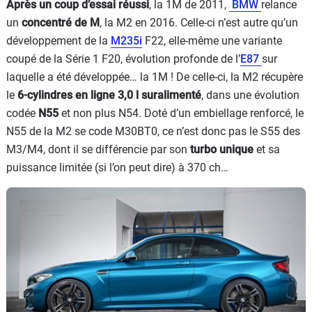
Après un coup d’essai réussi
, la 1M de 2011,
BMW
relance
un
concentré de M
, la M2 en 2016. Celle-ci n’est autre qu’un
développement de la
M235i
F22, elle-même une variante
coupé de la Série 1 F20, évolution profonde de l’
E87
sur
laquelle a été développée… la 1M ! De celle-ci, la M2 récupère
le
6-cylindres en ligne 3,0 l suralimenté
, dans une évolution
codée
N55
et non plus N54. Doté d’un embiellage renforcé, le
N55 de la M2 se code M30BT0, ce n’est donc pas le S55 des
M3/M4, dont il se différencie par son
turbo unique
et sa
puissance limitée (si l’on peut dire) à 370 ch…