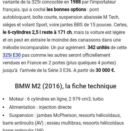
variante de la 325i concoctée en
1988
par l’importateur
français, qui a coché
les bonnes options
: pont
autobloquant, boîte courte, suspension abaissée M Tech,
sièges et volant Sport, voire jantes BBS de 15 pouces. Certes,
le 6-cylindres 2,5 l reste à 171 ch
, mais la voiture est légère
et on peut en extraire le moindre des canassons dans une
mélodie incomparable. Un pur agrément.
342 unités
de cette
325i E30
pas comme les autres seront officiellement
vendues en France en 2 portes (plus quelques 4 portes)
jusqu’à l’arrivée de la Série 3 E36. A partir de
30 000 €.
BMW M2 (2016), la fiche technique
Moteur : 6 cylindres en ligne, 2 979 cm3, turbo
Alimentation : injection directe
Suspension : jambes McPherson, ressorts hélicoïdaux,
barre antiroulis (AV) ; essieu multibras, ressorts hélicoïdaux
barre antiroulis (AR)