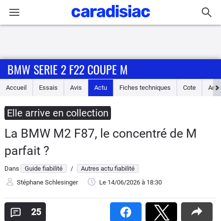
Connexion / Inscription
BMW SERIE 2 F22 COUPE M
Accueil
Accueil
Essais
Avis
Actu
Fiches techniques
Cote
Ann
Actu
Elle arrive en collection
Essais
La BMW M2 F87, le concentré de M
Guide
parfait ?
d'achat
Dans
Guide fiabilité
/
Autres actu fiabilité
Electriques
Stéphane Schlesinger
Le 14/06/2026
à 18:30
Utilitaires
25