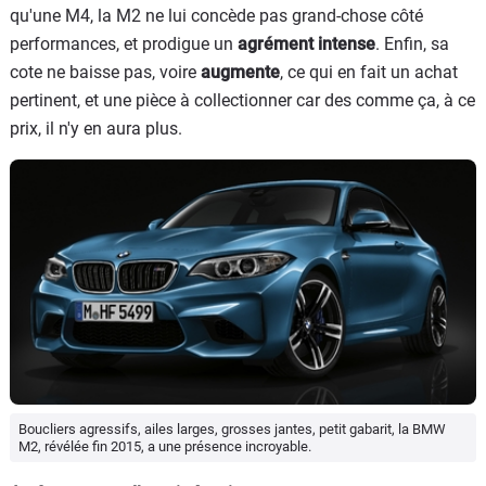
qu'une M4, la M2 ne lui concède pas grand-chose côté
performances, et prodigue un
agrément intense
. Enfin, sa
cote ne baisse pas, voire
augmente
, ce qui en fait un achat
pertinent, et une pièce à collectionner car des comme ça, à ce
prix, il n'y en aura plus.
Boucliers agressifs, ailes larges, grosses jantes, petit gabarit, la BMW
M2, révélée fin 2015, a une présence incroyable.