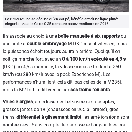
La BMW M2 ne se décline qu'en coupé, bénéficiant d'une ligne plutôt
élégante. Mais le Cx de 0.35 demeure assez médiocre en 2016.
Il s’associe au choix à une
boîte manuelle à six rapports
ou
une unité à
double embrayage
M-DKG à sept vitesses, mais
la puissance échoit toujours au train arrière. Quoi qu’il en
soit, ça marche fort, avec un
0 à 100 km/h exécuté en 4,3 s
(DKG) ou 4,5 s manuelle, la vitesse maxi se bridant à 250
km/h (ou 280 km/h avec le pack Experience M). Les
performances n’humilient, cela dit, pas celles de la M235i,
mais la M2 fait la différence par
ses trains roulants
.
Voies élargies
, amortissement et suspension adaptés,
grosses jantes de 19 (chaussées en 265 à l’arrière), gros
freins,
différentiel à glissement limité
, les améliorations sont
nombreuses ! Sans compter la carrosserie body-buildée pour