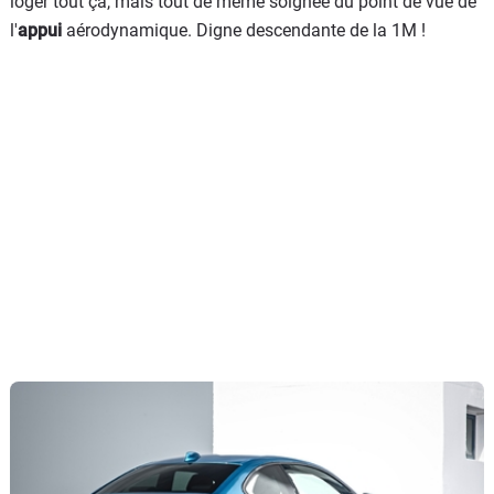
loger tout ça, mais tout de même soignée du point de vue de
l'
appui
aérodynamique. Digne descendante de la 1M !