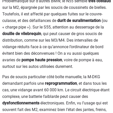
Problématique sur d’autres BMW, le N55 semble
très costaud
sur la M2, épargnée par les soucis de coussinets de bielles.
Toutefois, il est affecté par quelques fuites sur le couvre-
culasse, et des défaillances de
durit de suralimentation
(ou
« charge pipe »). Sur le S55, attention au desserrage de la
douille de vilebrequin
, qui peut causer de gros soucis de
distribution, comme sur les M3/M4. Des intervalles de
vidange réduits face à ce qu’annonce l’ordinateur de bord
évitent bien des déconvenues ! On a vu aussi quelques
avaries de
pompe haute pression
, voire de pompe à eau,
surtout sur les autos utilisées durement.
Pas de soucis particulier côté boîte manuelle, la M-DKG
demandant parfois une
reprogrammation
, et dans tous les
cas, une vidange avant 60 000 km. Le circuit électrique étant
complexe, une batterie faiblarde peut causer des
dysfonctionnements
électroniques. Enfin, vu l’usage qui est
souvent fait des M2, examinez bien l’état des jantes, freins,