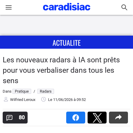
Connexion / Inscription
ACTUALITE
Accueil
Actu
Les nouveaux radars à IA sont prêts
pour vous verbaliser dans tous les
Essais
sens
Guide
Dans
Pratique
/
Radars
d'achat
Wilfried Leroux
Le 11/06/2026
à 09:52
Electriques
80
Utilitaires