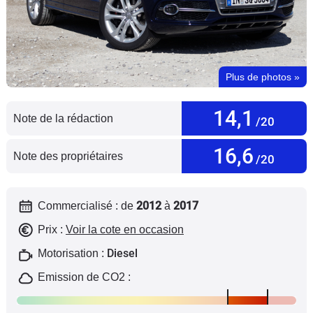
Flottes
Auto
Services
Plus de photos
»
Forum
14,1
Note de la rédaction
/20
Moto
16,6
Note des propriétaires
/20
Marques
2012
2017
Commercialisé : de
à
Prix :
Voir la cote en occasion
Diesel
Motorisation :
Emission de CO2 :