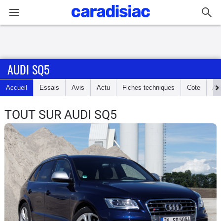
Connexion / Inscription
AUDI SQ5
Accueil
Accueil
Essais
Avis
Actu
Fiches techniques
Cote
An
Actu
TOUT SUR AUDI SQ5
Essais
Guide
d'achat
Electriques
Utilitaires