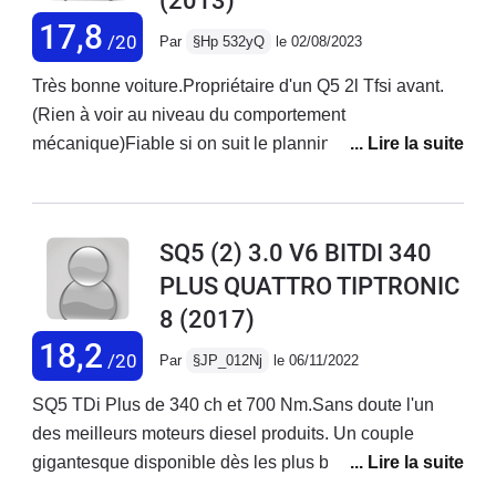
(2013)
17,8
/20
Par
§Hp 532yQ
le 02/08/2023
Très bonne voiture.Propriétaire d'un Q5 2l Tfsi avant.
(Rien à voir au niveau du comportement
mécanique)Fiable si on suit le planning d'entretien.Du
couple à tous les étages.Une consommation
raisonnable 8,7l pour un usage mixte (ville et
rural).Modèle en 313 CV origine, suffisant avec un
SQ5 (2) 3.0 V6 BITDI 340
couple de camion 650 NM.On peut choisir entre 4
PLUS QUATTRO TIPTRONIC
modes de conduite.Efficient : rapport de boîte très long,
8
(2017)
conduite très (trop à mon avis) souple.Confort : rapport
de boîte et passage des vitesses souples, pas de bruit
18,2
/20
Par
§JP_012Nj
le 06/11/2022
à l'échappement (soundsystem v8).Mode agréable au
quotidien.Paramétrage perso : avec choix du passage
SQ5 TDi Plus de 340 ch et 700 Nm.Sans doute l'un
des vitesses, bruit moteur, dureté de la
des meilleurs moteurs diesel produits. Un couple
direction...Dynamic : tout en mode sport Passage des
gigantesque disponible dès les plus bas régimes et
vitesses aux palettes à tout moment, mode sécurité
une sonorité moteur exceptionnelle. Ce n'est pas un