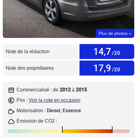
Flottes
Auto
Services
Plus de photos
»
Forum
14,7
Note de la rédaction
/20
Moto
17,9
Note des propriétaires
/20
Marques
2012
2015
Commercialisé : de
à
Prix :
Voir la cote en occasion
Diesel, Essence
Motorisation :
Emission de CO2 :