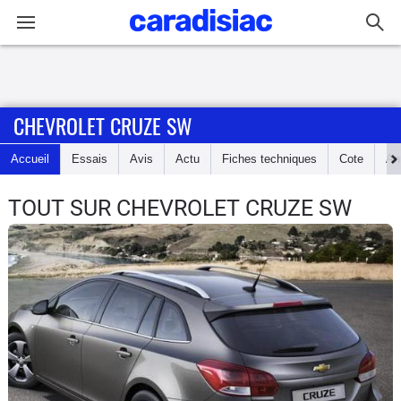
Connexion / Inscription
CHEVROLET CRUZE SW
Accueil
Accueil
Essais
Avis
Actu
Fiches techniques
Cote
An
Actu
TOUT SUR CHEVROLET CRUZE SW
Essais
Guide
d'achat
Electriques
Utilitaires