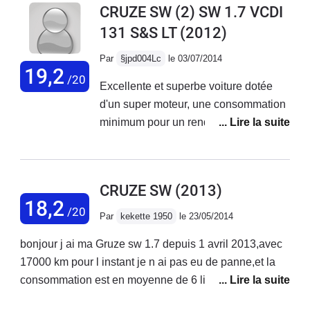
CRUZE SW (2) SW 1.7 VCDI
131 S&S LT
(2012)
Par
§jpd004Lc
le 03/07/2014
19,2
/20
Excellente et superbe voiture dotée
d'un super moteur, une consommation
minimum pour un rendement
maximum. La tenue de route est
irréprochable et elle est très maniable
avec sa direction assez souple.Aucun
CRUZE SW
(2013)
tracas à ce jour. Nous sommes
18,2
/20
descendus en Ardèche (850 KMs)
Par
kekette 1950
le 23/05/2014
sans qu'on ne sentent les
bonjour j ai ma Gruze sw 1.7 depuis 1 avril 2013,avec
kilomètres,bon confort, avec une
17000 km pour l instant je n ai pas eu de panne,et la
consommation légère de 5,1L.Si GM
consommation est en moyenne de 6 litre,et je suis
n'avait pas choisi d'arrêter la vente en
pratiquement toujours en montagne.Par contre sur
Europe, j'en reprendrais certainement