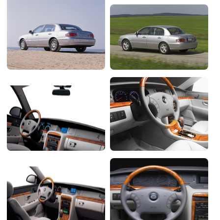
Flottes
Auto
Services
Forum
Moto
Marques