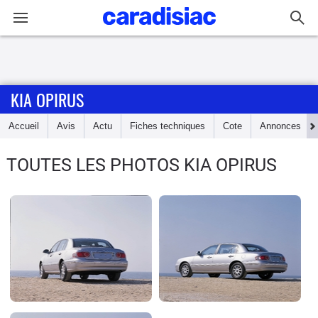
Connexion / Inscription
KIA OPIRUS
Accueil
Accueil
Avis
Actu
Fiches techniques
Cote
Annonces
Actu
TOUTES LES PHOTOS KIA OPIRUS
Essais
Guide
d'achat
Electriques
Utilitaires