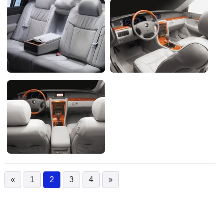
«
1
2
3
4
»
(current)