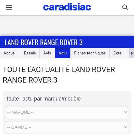
Connexion / Inscription
LAND ROVER RANGE ROVER 3
Accueil
Accueil
Essais
Avis
Actu
Fiches techniques
Cote
An
Actu
TOUTE L'ACTUALITÉ LAND ROVER
Essais
RANGE ROVER 3
Guide
d'achat
Toute l'actu par marque/modèle
Electriques
Utilitaires