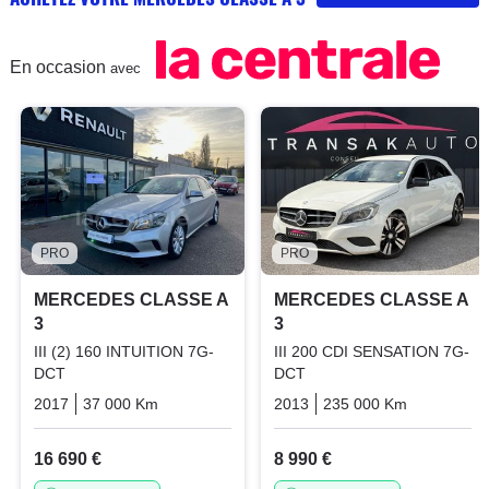
En occasion
avec
PRO
PRO
MERCEDES CLASSE A
MERCEDES CLASSE A
3
3
III (2) 160 INTUITION 7G-
III 200 CDI SENSATION 7G-
DCT
DCT
2017
37 000 Km
Automatique
Essence
2013
235 000 Km
Automati
16 690 €
8 990 €