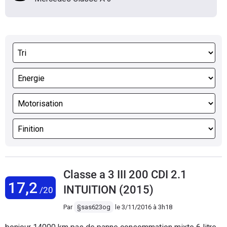
Classe a 3 III 200 CDI 2.1
17,2
INTUITION (2015)
/20
Par
§sas623og
le
3/11/2016 à 3h18