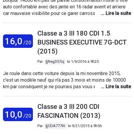
bonjour 14000 km pas de panne consommation mixte 6 litre
auto confortable avec des jante en 16 radar avent et arriere
car mauvaise visibilite pour ce garer carrosserie tres
vulnerable pas de protection. Tres bonne tenue de route et
bonne reprises dommage pas de roue de secours mais c est
Classe a 3 III 180 CDI 1.5
un grand plaisir cette voiture!
16,0
BUSINESS EXECUTIVE 7G-DCT
/20
(2015)
Par
§Reg357iq
le
1/9/2016 à 9h25
Je roule dans cette voiture depuis la mi novembre 2015,
c'est un modèle neuf qui n'a pas 3 mois et moins de 10000
km par conséquent je ne pourrais pas vous éclairer à ce jour
sur sa fiabilité. Voila une jolie petite voiture, extrêmement
bien finie ( sièges cuir et électriques avec mémoire, tableau
Classe a 3 III 200 CDI
de bord cuir, toit ouvrant panoramique, jantes de 18 pouces,
10,0
bouclier AMG, calandre diamants, caméra de recul couleur,
FASCINATION (2013)
/20
GPS 3D....) que d'équipements me direz vous. là dessu je
donnerai un 19/20. La voiture est incontestablement
Par
§CDA777KI
le
9/21/2015 à 9h56
agréable à conduire sans toutefois provoquer une