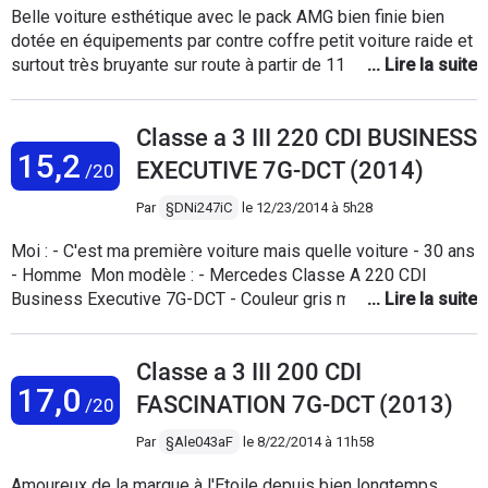
Belle voiture esthétique avec le pack AMG bien finie bien
Pack AMG, à éviter pour les cervicales sensibles! Finition
dotée en équipements par contre coffre petit voiture raide et
juste correcte, mais pas vraiment aux standards Mercedes.
surtout très bruyante sur route à partir de 110 km/h
Consommation vraiment maîtrisée : 6.4 en cycle mixte : avec
impression de bruits d air extérieur difficilement acceptable
des extrême allant de 4.4L/100 à 9L avec un conduite 'pied
pour une voiture à un prix élevé nombreux bruits de
dans le phare'. En gros une voiture pas exempte de défauts
Classe a 3 III 220 CDI BUSINESS
roulements consommation faible
mais qui ne déçoit pas. La prochaine génération de classe A
15,2
devrait être nettement plus aboutie.
EXECUTIVE 7G-DCT (2014)
/20
Par
§DNi247iC
le
12/23/2014 à 5h28
Moi : - C'est ma première voiture mais quelle voiture - 30 ans
- Homme Mon modèle : - Mercedes Classe A 220 CDI
Business Executive 7G-DCT - Couleur gris montagne -
Finition cuir marron - Toit ouvrant - APA - Bipbip... La
synthèse : Un véhicule qui me donne satisfaction quant à ses
Classe a 3 III 200 CDI
qualités : - de conduites, - de reprises, - de consommations,
17,0
- de conforts à bord, - de finitions intérieures et de
FASCINATION 7G-DCT (2013)
/20
dispositions des éléments. Un véhicule qui doit s'améliorer
dans les prochaines versions sur : - l'espace du coffre (le kit
Par
§Ale043aF
le
8/22/2014 à 11h58
anticrevaison fait 1/5 de la place prévue pour lui...) - la plage
Amoureux de la marque à l'Etoile depuis bien longtemps,