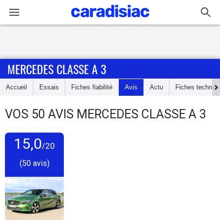
Connexion / Inscription
MERCEDES CLASSE A 3
Accueil
Accueil
Essais
Fiches fiabilité
Avis
Actu
Fiches techniq
Actu
VOS
50
AVIS
MERCEDES CLASSE A 3
Essais
15,0
Guide
/20
d'achat
(50 avis)
Electriques
Utilitaires