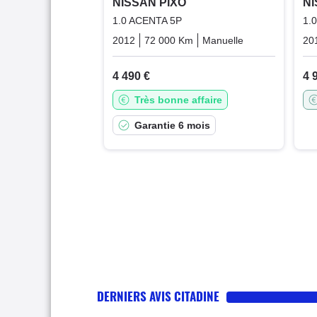
NISSAN PIXO
NI
1.0 ACENTA 5P
1.
2012
72 000 Km
Manuelle
Essence
20
4 490 €
4 
Très bonne affaire
Garantie 6 mois
DERNIERS AVIS CITADINE