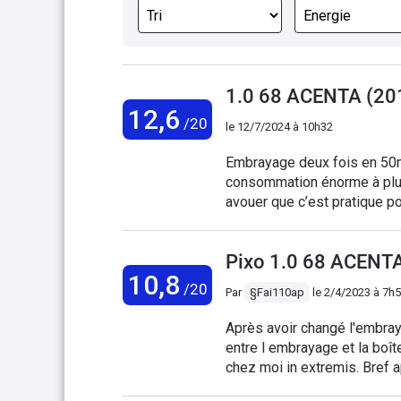
1.0 68 ACENTA (20
12,6
/20
le
12/7/2024 à 10h32
Embrayage deux fois en 50m
consommation énorme à plus 
avouer que c’est pratique po
content que mes parents me 
Pixo 1.0 68 ACENT
10,8
/20
Par
§Fai110ap
le
2/4/2023 à 7h
Après avoir changé l'embra
entre l embrayage et la boîte. La voiture a beaucoup fumée et chauffée je suis ar
chez moi in extremis. Bref après avoir fait changé l embrayage en septembre dernier
quand je l'ai acheté. Je suis quand même déçue de mon achat. De voir que en ci peu de