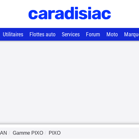
Utilitaires
Flottes auto
Services
Forum
Moto
Marqu
SAN
Gamme
PIXO
PIXO