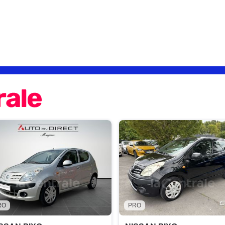
RO
PRO