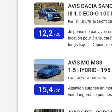
AVIS DACIA SAN
III 1.0 ECO-G 10
Par
Emeline76
le 13/07/202
12,2
Je pense ne pas avoir eu 
/20
location pour 3 ans, car 
longs trajets. Depuis, m
J’envisageais même de la
récente d’occasion de 6
AVIS MG MG3
actuel.Malheureusement,
1.5 HYBRID+ 19
au point que je n’ai plus
que c’est désormais son 
Par
Glens
le 11/07/2026
directement lié à Dacia 
15,4
Attention surprise en mon
ou en rupture de stock dep
/20
voir dangereuse pour les
réapprovisionnements, mais
faire le plein au bon m
le véhicule : les vitres a