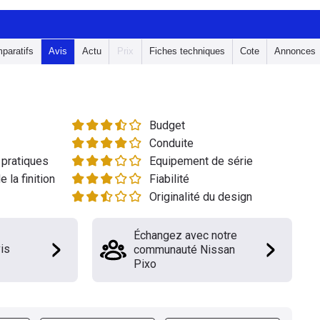
paratifs
Avis
Actu
Prix
Fiches techniques
Cote
Annonces
Budget
Conduite
pratiques
Equipement de série
e la finition
Fiabilité
Originalité du design
Échangez avec notre
is
communauté Nissan
Pixo