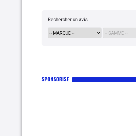
200.000km avec. Donc, pou
complementaire pour des tr
enfants a l'ecole et aller au
Rechercher un avis
bien, combien de fois j'ai r
suivait plus car bloquee (-:
est bien pendant 300km, au 
longues a traversee sont un
certaine distance a faire ,
la peine de forcer, vous all
sympa mais que convient a d
pas c'est un 1.0 de 68CV , 
SPONSORISE
115cv avec Turbo. Si le con
vehicule est parfait. Et pour
vu 2 Pixo's avec respectiv
bien, c'est bien mieux que c
90.000km.