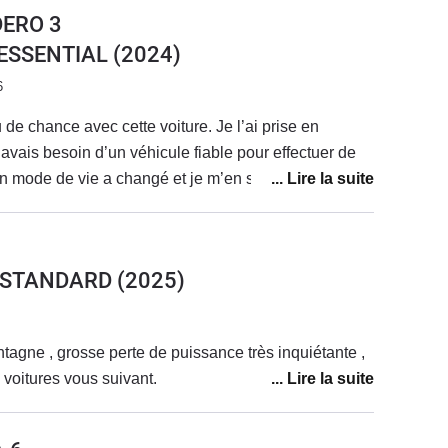
DERO 3
0 ESSENTIAL
(2024)
6
de chance avec cette voiture. Je l’ai prise en
j’avais besoin d’un véhicule fiable pour effectuer de
on mode de vie a changé et je m’en sers très peu.
 remplacer, à la fin de la location, par une sandero
5 ch, plus adaptée à mon usage
 depuis quelque temps, les problèmes s’enchaînent,
5 STANDARD
(2025)
 confiance pour partir en vacances avec elle, alors
principal usage.Tout d’abord, un point qui n’est pas
: les stations GPL autour de chez moi sont en panne
tagne , grosse perte de puissance très inquiétante ,
uis février-mars. Il faut surveiller les
 voitures vous suivant.
 comme j’utilise peu la voiture, il est difficile de
oment.En revanche, plusieurs pannes concernent bien
rrière ne fonctionnent plus, ce qui est surprenant sur