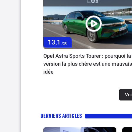
Essai
13,1
/20
Opel Astra Sports Tourer : pourquoi la
version la plus chère est une mauvai
idée
Voi
DERNIERS ARTICLES