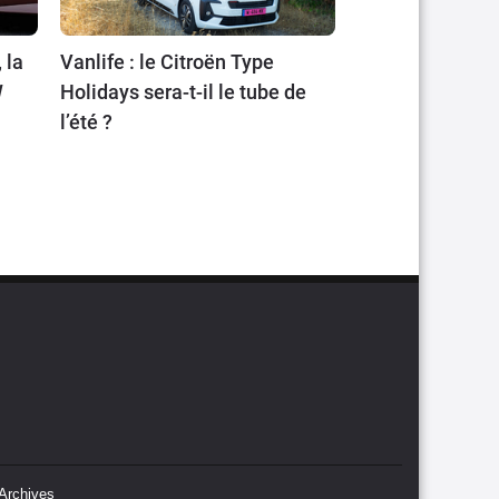
 la
Vanlife : le Citroën Type
W
Holidays sera-t-il le tube de
l’été ?
Archives