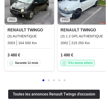
PRO
PRO
RENAULT TWINGO
RENAULT TWINGO
(3) AUTHENTIQUE
(3) 1.2 GPL AUTHENTIQUE
2003
164 500 Km
Manuelle
Essence
2002
219 250 Km
Manuelle
3 480 €
1 490 €
Garantie 12 mois
Très bonne affaire
Toutes les annonces Renault Twingo d'occasion