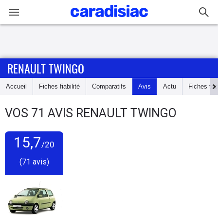
Connexion / Inscription
RENAULT TWINGO
Accueil
Accueil
Fiches fiabilité
Comparatifs
Avis
Actu
Fiches te
Actu
VOS
71
AVIS
RENAULT TWINGO
Essais
15,7
Guide
/20
d'achat
(71 avis)
Electriques
Utilitaires