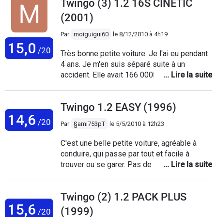
Twingo (3) 1.2 16S CINETIC
de pression dans le circuit (attendre que le niveau d'huile soit
remonté dans le bocal de BV). Enfin une panne totale à
(2001)
120000km m'a couté 720 euro (on m'a changé le calcumateur
Par
moiguigui60
le
8/12/2010 à 4h19
pour rien, car la panne venait vraissemblablement du fusible
15,0
d'alimentation de la pompe de pression de la BV).
/20
Très bonne petite voiture. Je l'ai eu pendant
4 ans. Je m'en suis séparé suite à un
accident. Elle avait 166 000km et aucuns
problèmes. Les seules problèmes
mécaniques rencontrés sont: -
Twingo 1.2 EASY (1996)
reprogrammation de l'allumage -bobine
14,6
d'allumage morte à 130 000km Pour le
/20
Par
§ami753pT
le
5/5/2010 à 12h23
reste tout était parfait, rien à dire. Niveau
consommation j'étais toujours entre
C'est une belle petite voiture, agréable à
5L/100km et 6.5L/100km. Sur ma twingo
conduire, qui passe par tout et facile à
cinétic j'avais le moteur de 75ch qui
trouver ou se garer. Pas de grosses pannes,
franchement tire vraiment bien. J'avais aussi
même à 270 000 Km, elle tient très bien la
le toit ouvrant électrique panoramique,
route.
rétroviseur électrique, ABS... En bref un
Twingo (2) 1.2 PACK PLUS
équipement largement suffisant pour un petit
15,6
(1999)
/20
jeune comme moi. Si vous chercher une