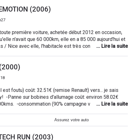
ur une twingo 1 (≈7L/100km). En bref cela fait plus de 2
 EMOTION (2006)
jà à bout. L’expérience de conduite de cette voiture m'aura
le:Fidji,58cv,2002)
h27
toute première voiture, achetée début 2012 en occasion,
u'elle n'avait que 60 000km, elle en a 85 000 aujourd'hui et
ris / Nice avec elle, l'habitacle est très confortable et
né lorsque je l'ai acheté. Le gros plus c'est la banquette
st vraiment très pratique. Le point négatif c'est les côtes,
 (2000)
, elle n'a pas assez de puissance. Cela dit c'est une
re, qui est suffisant pour ce que j'en fais, elle consomme
h18
 n'ai eu qu'à changer les bougies. C'est une excellente petite
ducteurs.
 est foutu) coût: 32.51€ (remise Renault) vers... je sais
! -Panne sur bobines d'allumage coût: environ 58.02€
000kms. -consommation (90% campagne vitesse limitée à
les plus de mon modèle: vitres avant électriques et
triquements. -Défaut insupportable: beaucoup de bruit
Assurez votre auto
it mieux insonorisée, je dirais que c'est une voiture parfaite.
 TECH RUN (2003)