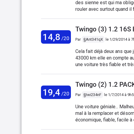
des sienne est qui ma oblige
rouler avec surtout quand il f
superbe voiture qui metonne 
a 14 ans est 163900 km au 
Twingo (3) 1.2 16S
voiture est dans un Etat im
14,8
/20
Par
§Ant341qX
le
1/29/2014 à 7
Cela fait déjà deux ans que
43000 km elle en compte auj
une voiture très fiable et t
très dure, et je trouve les 
une voiture plutôt spacieuse
Twingo (2) 1.2 PAC
jambes au détriment du coffr
19,4
comporte très bien, elle ti
/20
Par
§twi234nF
le
1/7/2014 à 9h5
assez bruyante. Cette Twin
98) et la longue route est p
Une voiture géniale... Malhe
faite pour la ville. Ma Twi
mal à la remplacer et désor
Corsa D 1.2 85cv neuve, mai
économique, fiable, facile à
est une excellente voiture p
gros espace m'a coupé la prio
Son histoire : d'abord véhic