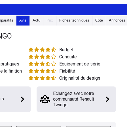
paratifs
Avis
Actu
Prix
Fiches techniques
Cote
Annonces
NGO
Budget
Conduite
pratiques
Equipement de série
e la finition
Fiabilité
Originalité du design
Échangez avec notre
is
communauté Renault
Twingo