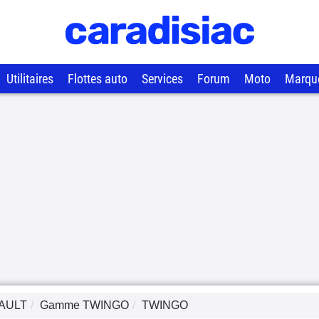
Utilitaires
Flottes auto
Services
Forum
Moto
Marqu
AULT
Gamme
TWINGO
TWINGO