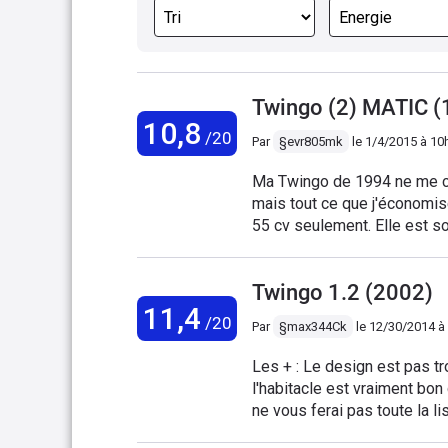
Twingo (2) MATIC (
10,8
/20
Par
§evr805mk
le
1/4/2015 à 10
Ma Twingo de 1994 ne me cou
mais tout ce que j'économi
55 cv seulement. Elle est so
inexistante et le moteur très
moindre coup de vent et les
Twingo 1.2 (2002)
les rangements sont assez 
11,4
l'équipement est trop pauvre 
/20
Par
§max344Ck
le
12/30/2014 à
impressionnante mais la fini
facilement et sont mal asse
Les + : Le design est pas tro
recommande vraiment pas, j'
l'habitacle est vraiment bon
et économe.
ne vous ferai pas toute la l
maniabilité approximative,