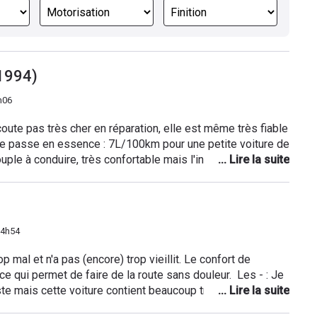
1994)
h06
te pas très cher en réparation, elle est même très fiable
se passe en essence : 7L/100km pour une petite voiture de
uple à conduire, très confortable mais l'insonorisation
 bruyant font mal à la tête. De plus, elle vibre et dévie au
 freins manquent de mordant. L'intérieur est plutot sympa,
grands (pour les versions sans airbag seulement) mais
(le chauffage n'est pas efficace du tout), l'habitabilité est
 4h54
tion laisse franchement à désirer, les plastiques cassent
mblés. Voiture très très bruyante donc! Je ne la
p mal et n'a pas (encore) trop vieillit. Le confort de
ai changé pour une Dacia Logan, beaucoup plus pratique
 ce qui permet de faire de la route sans douleur. Les - : Je
iste mais cette voiture contient beaucoup trop de défauts :
 manque de puissance, manque d'équipements,