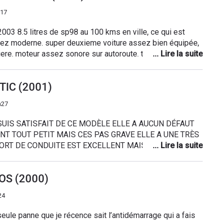
h17
003 8.5 litres de sp98 au 100 kms en ville, ce qui est
ez moderne. super deuxieme voiture assez bien équipée,
iere. moteur assez sonore sur autoroute. tenue de route
( l'arriere chasse facilement ) embrayage qui broute a
ation bruyante et gourmande en énergie ( baisse de
ETIC (2001)
t en route ) Manque que deux portes arrière pour être au
h27
SUIS SATISFAIT DE CE MODÈLE ELLE A AUCUN DÉFAUT
NT TOUT PETIT MAIS CES PAS GRAVE ELLE A UNE TRÈS
ORT DE CONDUITE EST EXCELLENT MAIS ELLE A
JUMELLE CAR EN JAUNE COMME JE LAI PRIS IL Y EN A
ITION EST ASSER MOYENNE MAIS CA DURE ALORS JE
IOS (2000)
LENTE VOITURE
24
 seule panne que je récence sait l’antidémarrage qui a fais