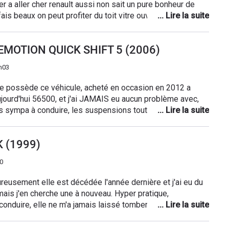
r a aller cher renault aussi non sait un pure bonheur de
ais beaux on peut profiter du toit vitre ouvrent une
tous les jour tous le monde s’étonne quand je dit que elle
compteur parce que intérieure comme extérieur cette
 EMOTION QUICK SHIFT 5 (2006)
peccable
h03
 je possède ce véhicule, acheté en occasion en 2012 a
ourd'hui 56500, et j'ai JAMAIS eu aucun problème avec,
rès sympa à conduire, les suspensions toutefois restent
sièges pas très confortables, et à ma grande surprise c'est
, je fais 1m86 et derrière il y a de la place pour mes
K (1999)
e qui est très petit, sur autoroute cette Twingo se
en parfaitement le 130 (même plus) cependant elle est
0
go ne consomme pas tellement (700 km avec un plein de
arfaitement envisageable bien qu'elle soit essentiellement
ureusement elle est décédée l'année dernière et j'ai eu du
ngo sera remplacé d'ici quelques semaines par une Opel
mais j'en cherche une à nouveau. Hyper pratique,
s je m'en sépare avec quelques regrets car cette Twingo
 conduire, elle ne m'a jamais laissé tomber. Même lorsqu'un
arfait pour un jeune conducteur !
rité, elle m'a protégé efficacement en y laissant sa vie...
ule de location de 1999 à 2000, elle est entrée dans la