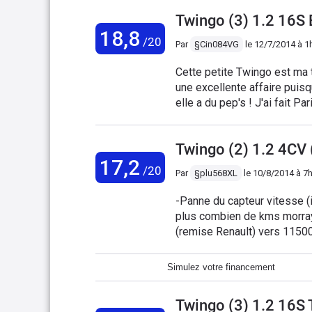
consommation trop élevée po
Twingo (3) 1.2 16S
ans que je l'ai et je suis dé
18,8
marqué....en mal. (mon modè
/20
Par
§Cin084VG
le
12/7/2014 à 1
Cette petite Twingo est ma 
une excellente affaire puisq
elle a du pep's ! J'ai fait Pa
spacieux ce qui m'avait éton
coulissante à l'arrière qui e
Twingo (2) 1.2 4CV
elle peine vraiment à monter
17,2
voiture dont je suis très fiè
/20
Par
§plu568XL
le
10/8/2014 à 7
peu et depuis que je l'ai, je
citadine pour les jeunes con
-Panne du capteur vitesse (il
plus combien de kms morray
(remise Renault) vers 115
90km/h) => 5litres/100kms -
rétroviseurs réglables élec
Simulez votre financement
dans l'habitacle. Si elle éta
Twingo (3) 1.2 16S